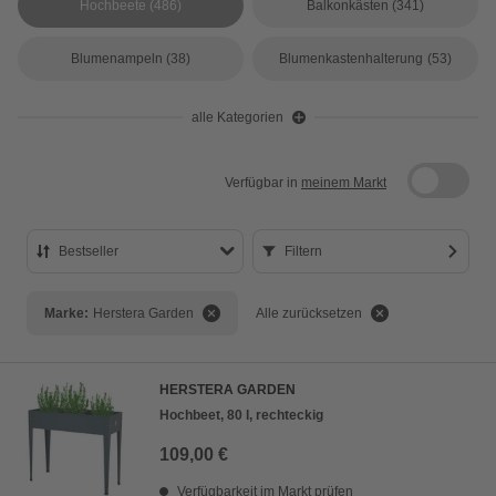
Hochbeete
(486)
Balkonkästen
(341)
Blumenampeln
(38)
Blumenkastenhalterung
(53)
alle Kategorien
Verfügbar in
meinem Markt
Bestseller
Filtern
Bestseller
Marke:
Herstera Garden
Alle zurücksetzen
Preis aufsteigend
Preis absteigend
HERSTERA GARDEN
Bewertung
Hochbeet, 80 l, rechteckig
109,00 €
Verfügbarkeit im Markt prüfen