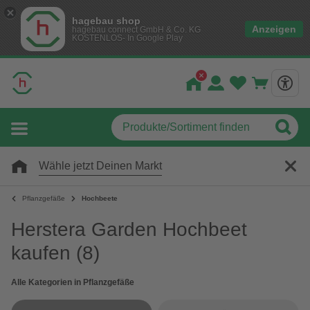
hagebau shop
Anzeigen
hagebau connect GmbH & Co. KG
KOSTENLOS- In Google Play
Wähle jetzt Deinen Markt
Pflanzgefäße
Hochbeete
Herstera Garden Hochbeet
kaufen
(8)
Alle Kategorien in Pflanzgefäße