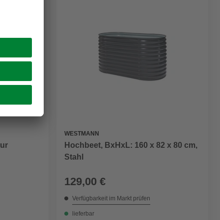
WESTMANN
tur
Hochbeet, BxHxL: 160 x 82 x 80 cm,
Stahl
129,00 €
Verfügbarkeit im Markt prüfen
lieferbar