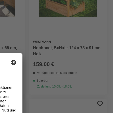
WESTMANN
 x 65 cm,
Hochbeet, BxHxL: 124 x 73 x 91 cm,
Holz
159,00 €
Verfügbarkeit im Markt prüfen
lieferbar
Zustellung 15.08. - 18.08.