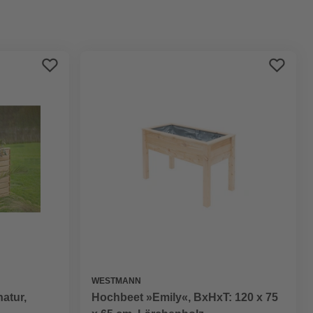
Preis aufsteigend
Preis absteigend
Bewertung
WESTMANN
atur,
Hochbeet »Emily«, BxHxT: 120 x 75