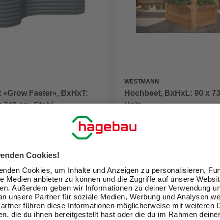
WESTMANN
 »Grow Faster«, BxHxT:
Hochbeet, BxHxL: 90 x 73
x 240 cm, Stahl
Holz
 €
99,99 €
eit im Markt prüfen
Verfügbarkeit im Markt prüfen
lieferbar
 15.08. - 18.08.
Zustellung 15.08. - 18.08.