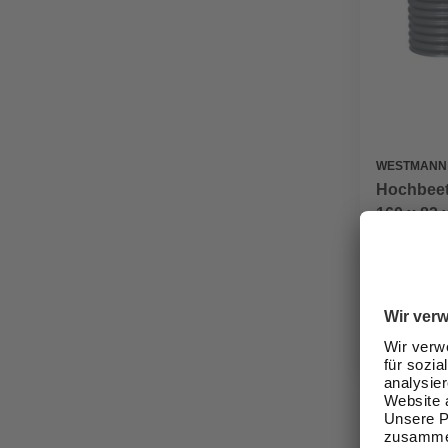
WESTMANN
Hochbeet
160 x 82 
179,00
Verfügbark
lieferbar
Zustellung