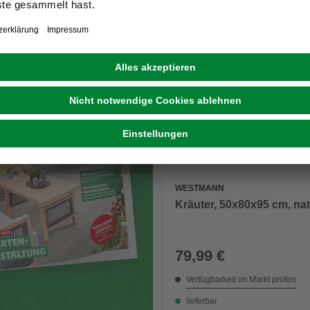
GARTENGESTALTUNG
Neuer Katalog: Digital und
voller Inspiration
WESTMANN
Kräuter, 50x80x95 cm, na
79,99 €
Verfügbarkeit im Markt prüfen
lieferbar