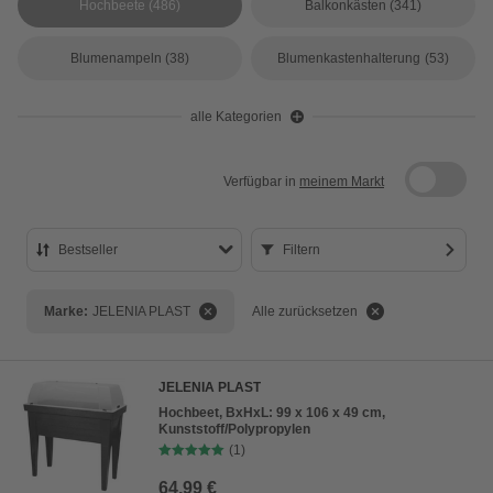
Hochbeete
(486)
Balkonkästen
(341)
Blumenampeln
(38)
Blumenkastenhalterung
(53)
alle Kategorien
Verfügbar in
meinem Markt
Bestseller
Filtern
Bestseller
Marke:
JELENIA PLAST
Alle zurücksetzen
Preis aufsteigend
Preis absteigend
JELENIA PLAST
Bewertung
Hochbeet, BxHxL: 99 x 106 x 49 cm,
Kunststoff/Polypropylen
(1)
64,99 €