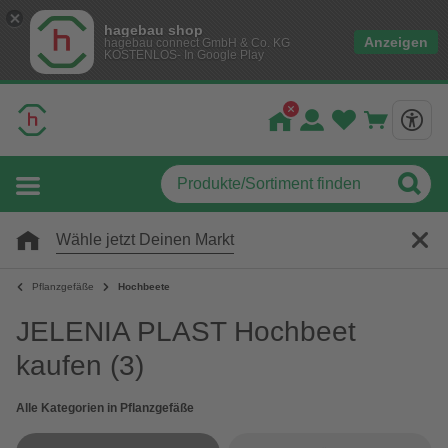
hagebau shop
Anzeigen
hagebau connect GmbH & Co. KG
KOSTENLOS- In Google Play
Wähle jetzt Deinen Markt
Pflanzgefäße
Hochbeete
JELENIA PLAST Hochbeet
kaufen
(3)
Alle Kategorien in Pflanzgefäße