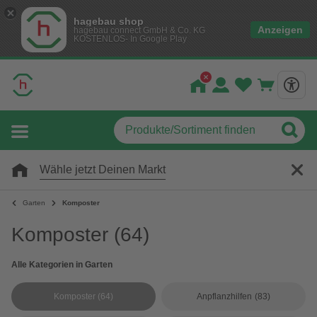
hagebau shop
Anzeigen
hagebau connect GmbH & Co. KG
KOSTENLOS- In Google Play
Wähle jetzt Deinen Markt
Garten
Komposter
Komposter
(64)
Alle Kategorien in Garten
Komposter
(64)
Anpflanzhilfen
(83)