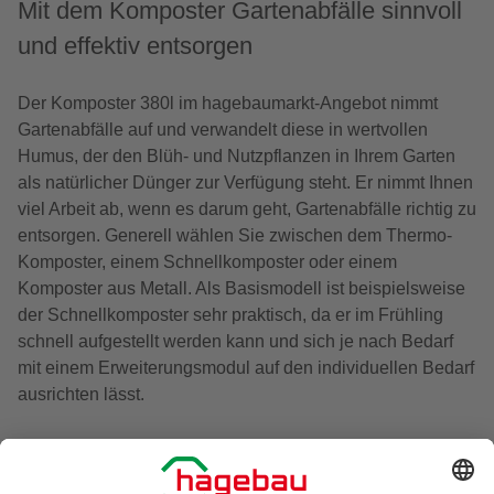
Mit dem Komposter Gartenabfälle sinnvoll
und effektiv entsorgen
Der Komposter 380l im hagebaumarkt-Angebot nimmt
Gartenabfälle auf und verwandelt diese in wertvollen
Humus, der den Blüh- und Nutzpflanzen in Ihrem Garten
als natürlicher Dünger zur Verfügung steht. Er nimmt Ihnen
viel Arbeit ab, wenn es darum geht, Gartenabfälle richtig zu
entsorgen. Generell wählen Sie zwischen dem Thermo-
Komposter, einem Schnellkomposter oder einem
Komposter aus Metall. Als Basismodell ist beispielsweise
der Schnellkomposter sehr praktisch, da er im Frühling
schnell aufgestellt werden kann und sich je nach Bedarf
mit einem Erweiterungsmodul auf den individuellen Bedarf
ausrichten lässt.
Komposter in verschiedenen Ausführungen