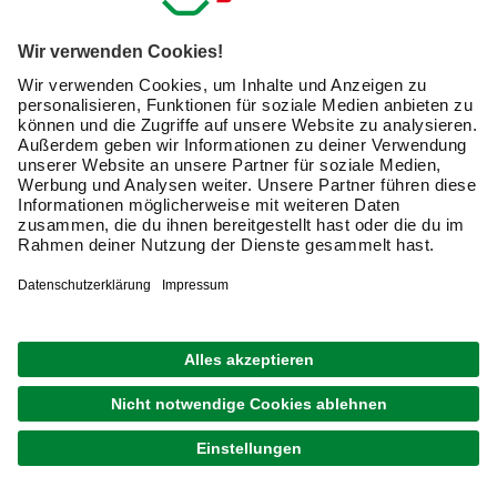
Der Thermokomposter besteht aus einem hochwertigen
Recycling-Kunststoff und ist mit einem Deckel
ausgestattet. Doppelwandig hält er den notwendigen
Temperaturen innerhalb der stabilen Konstruktion stand
und sorgt für eine zügige Verrottung der Gartenabfälle.
Hier haben Sie die Wahl zwischen verschiedenen Größen
und finden im Sortiment von hagebau.de zum Beispiel
auch den Thermokomposter 600l von Neudorff. In der
Handhabung sind Thermo-Komposter gegenüber dem
Komposter aus Metall sehr ähnlich. Bei dem Komposter
aus Metall finden Sie die klassische Form des Komposters
wieder. Früher wurde dieser aus Holzleisten gefertigt. Da
das Holz aber nicht witterungsbeständig ist und nach
kurzer Zeit Qualitätseinbußen erleidet, bieten die neueren
Modelle aus wetter- und UV-beständigen Materialien meist
eine deutlich längere Lebensdauer.