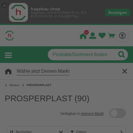
hagebau shop
Anzeigen
hagebau connect GmbH & Co. KG
KOSTENLOS- In Google Play
Wähle jetzt Deinen Markt
Marken
PROSPERPLAST
PROSPERPLAST
(90)
Verfügbar in
meinem Markt
Bestseller
Filtern