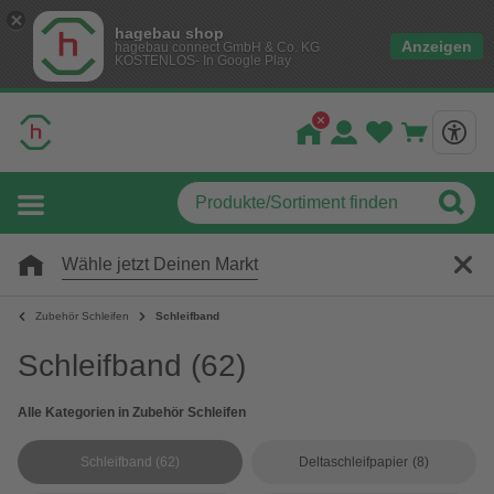
hagebau shop
Anzeigen
hagebau connect GmbH & Co. KG
KOSTENLOS- In Google Play
Wähle jetzt Deinen Markt
Zubehör Schleifen
Schleifband
Schleifband
(62)
Alle Kategorien in Zubehör Schleifen
Schleifband
(62)
Deltaschleifpapier
(8)