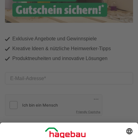
Exklusive Angebote und Gewinnspiele
Kreative Ideen & nützliche Heimwerker-Tipps
Produktneuheiten und innovative Lösungen
E-Mail-Adresse
Friendly Captcha
Ich möchte auf mich
zugeschnittene E-Mail-Werbung
(inklusive den Newsletter) von hagebau erhalten. Ich