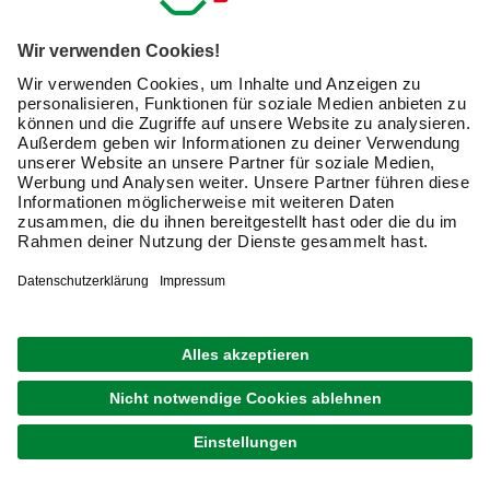
bin mit der
Nutzung meiner personenbezogenen
Daten durch hagebau
, die E-Mail-Werbung, die
Analyse meines E-Mail-Umgangs sowie die
Zusammenführung und Analyse meiner Kaufdaten,
Coupons und Kartenvorteile umfasst, einverstanden.
Mein Einverständnis kann ich jederzeit widerrufen.
Nach Bestätigung meines Einverständnisses erhalte
ich einen
10 € Willkommensgutschein
*.
Bitte beachte auch unsere
Datenschutzhinweise
.
JETZT ANMELDEN
Unsere Zahlungsarten