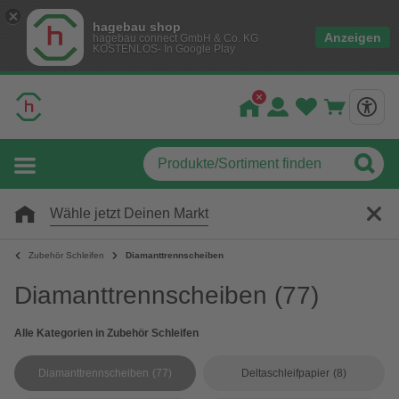
hagebau shop
Anzeigen
hagebau connect GmbH & Co. KG
KOSTENLOS- In Google Play
Wähle jetzt Deinen Markt
Zubehör Schleifen
Diamanttrennscheiben
Diamanttrennscheiben
(77)
Alle Kategorien in Zubehör Schleifen
Diamanttrennscheiben
(77)
Deltaschleifpapier
(8)