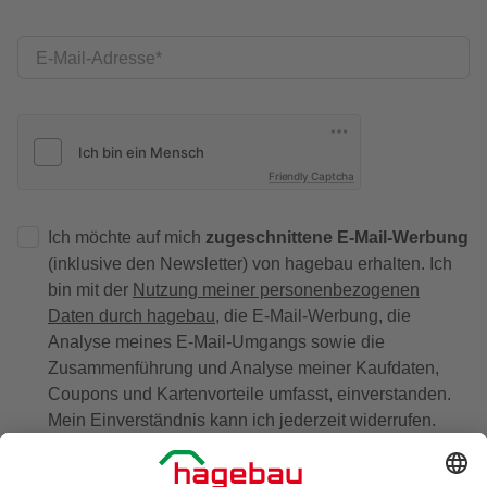
E-Mail-Adresse
Friendly Captcha
Ich möchte auf mich
zugeschnittene E-Mail-Werbung
(inklusive den Newsletter) von hagebau erhalten. Ich
bin mit der
Nutzung meiner personenbezogenen
Daten durch hagebau
, die E-Mail-Werbung, die
Analyse meines E-Mail-Umgangs sowie die
Zusammenführung und Analyse meiner Kaufdaten,
Coupons und Kartenvorteile umfasst, einverstanden.
Mein Einverständnis kann ich jederzeit widerrufen.
Nach Bestätigung meines Einverständnisses erhalte
ich einen
10 € Willkommensgutschein
*.