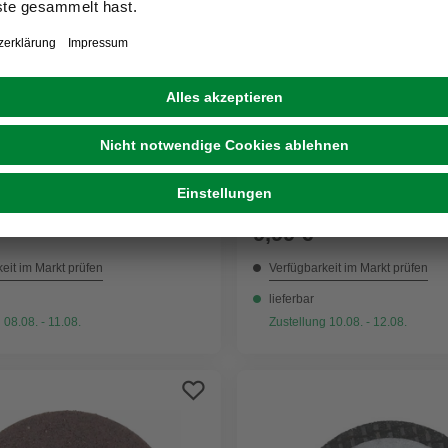
PROXXON
eibe, Ø 38 mm
Trennscheibe, Ø 20 mm
9,99 €
eit im Markt prüfen
Verfügbarkeit im Markt prüfen
lieferbar
 08.08. - 11.08.
Zustellung 10.08. - 12.08.