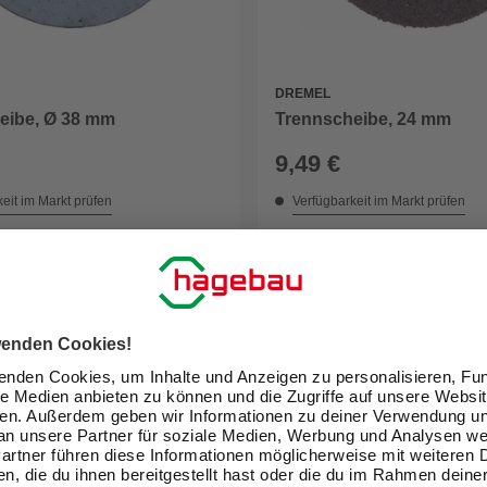
DREMEL
eibe, Ø 38 mm
Trennscheibe, 24 mm
9,49 €
eit im Markt prüfen
Verfügbarkeit im Markt prüfen
lieferbar
 08.08. - 11.08.
Zustellung 08.08. - 11.08.