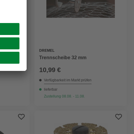
DREMEL
Trennscheibe 32 mm
10,99 €
Verfügbarkeit im Markt prüfen
lieferbar
Zustellung 08.08. - 11.08.