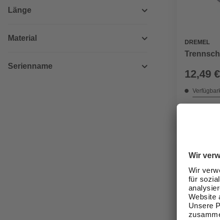
Länge
Material
DREMEL
Trennsch
Serienname
12,49 €
Verfügbark
lieferbar
Zustellung