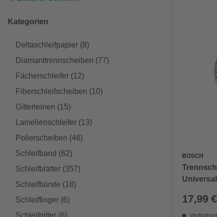
Kategorien
Deltaschleifpapier
(8)
Diamanttrennscheiben
(77)
Fächerschleifer
(12)
Fiberschleifscheiben
(10)
Gitterleinen
(15)
Lamellenschleifer
(13)
Polierscheiben
(46)
Schleifband
(62)
BOSCH
Trennsch
Schleifblätter
(357)
Universal
Schleifbürste
(18)
LOCK
17,99 €
Schleiffinger
(6)
Schleifgitter
(6)
Verfügbark