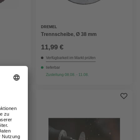
DREMEL
Trennscheibe, Ø 38 mm
11,99 €
Verfügbarkeit im Markt prüfen
lieferbar
Zustellung 08.08. - 11.08.