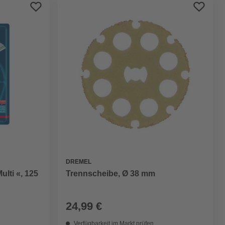
Preis aufsteigend
Preis absteigend
Bewertung
DREMEL
lti «, 125
Trennscheibe, Ø 38 mm
24,99 €
Verfügbarkeit im Markt prüfen