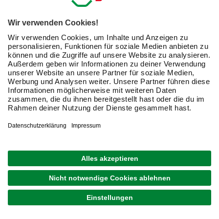
Ich möchte auf mich
zugeschnittene E-Mail-Werbung
(inklusive den Newsletter) von hagebau erhalten. Ich
bin mit der
Nutzung meiner personenbezogenen
Daten durch hagebau
, die E-Mail-Werbung, die
Analyse meines E-Mail-Umgangs sowie die
Zusammenführung und Analyse meiner Kaufdaten,
Coupons und Kartenvorteile umfasst, einverstanden.
Mein Einverständnis kann ich jederzeit widerrufen.
Nach Bestätigung meines Einverständnisses erhalte
ich einen
10 € Willkommensgutschein
*.
Bitte beachte auch unsere
Datenschutzhinweise
.
JETZT ANMELDEN