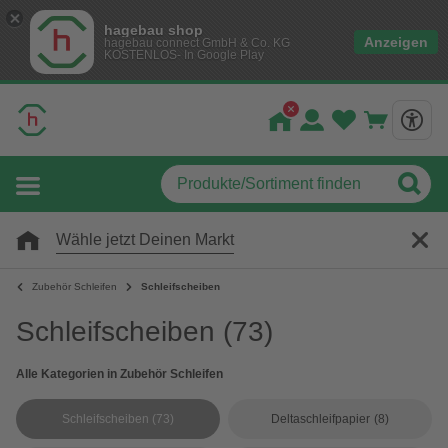
hagebau shop
Anzeigen
hagebau connect GmbH & Co. KG
KOSTENLOS- In Google Play
Wähle jetzt Deinen Markt
Zubehör Schleifen
Schleifscheiben
Schleifscheiben
(73)
Alle Kategorien in Zubehör Schleifen
Schleifscheiben
(73)
Deltaschleifpapier
(8)