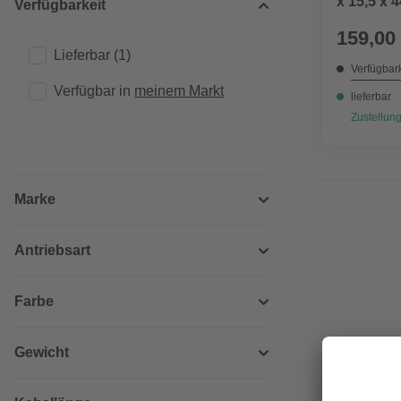
x 15,5 x 
Verfügbarkeit
159,00
Lieferbar
(1)
Verfügbark
Verfügbar in 
meinem Markt
lieferbar
Zustellung
Marke
Antriebsart
Farbe
Gewicht