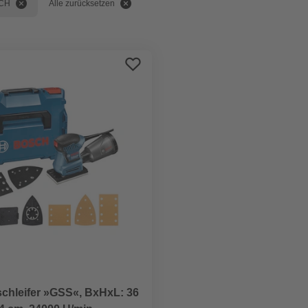
CH
Alle zurücksetzen
chleifer »GSS«, BxHxL: 36