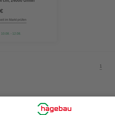
44 cm, 24000 U/min
 €
eit im Markt prüfen
 10.08. - 12.08.
1