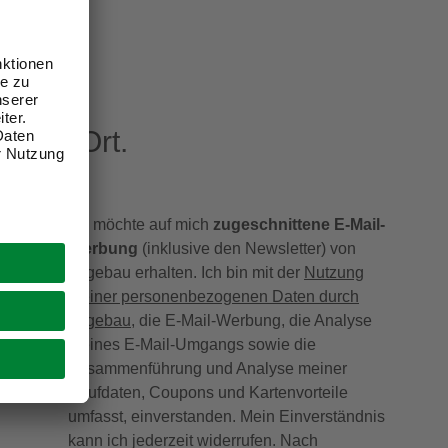
eren Ort.
Ich möchte auf mich
zugeschnittene E-Mail-
Werbung
(inklusive den Newsletter) von
hagebau erhalten. Ich bin mit der
Nutzung
meiner personenbezogenen Daten durch
hagebau
, die E-Mail-Werbung, die Analyse
meines E-Mail-Umgangs sowie die
Zusammenführung und Analyse meiner
Kaufdaten, Coupons und Kartenvorteile
umfasst, einverstanden. Mein Einverständnis
kann ich jederzeit widerrufen. Nach