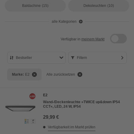
Baldachine
(15)
Dekoleuchten
(10)
alle Kategorien
Verfügbar in
meinem Markt
Bestseller
Filtern
Bestseller
Marke:
E2
Alle zurücksetzen
Preis aufsteigend
Preis absteigend
E2
Bewertung
Wand-/Deckenleuchte »TWICE up&down IP54
CCT«, LED, 24 W, IP54
29,99 €
Verfügbarkeit im Markt prüfen