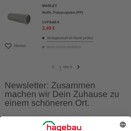
MARLEY
Muffe, Polypropylen (PP)
UVP
3,65 €
2,49 €
Verfügbarkeit im Markt prüfen
Merken
Nicht online erhältlich
1
von
3
Newsletter: Zusammen
machen wir Dein Zuhause zu
einem schöneren Ort.