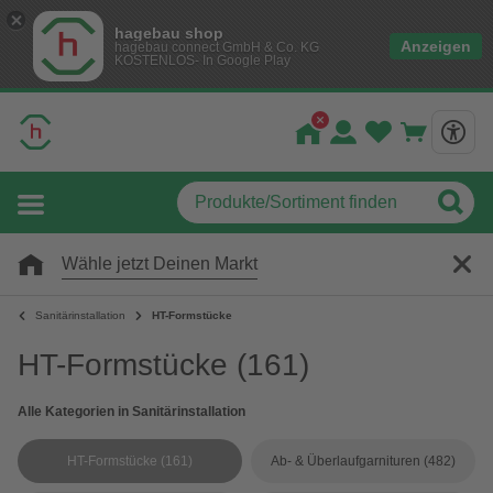
hagebau shop
Anzeigen
hagebau connect GmbH & Co. KG
KOSTENLOS- In Google Play
Wähle jetzt Deinen Markt
Sanitärinstallation
HT-Formstücke
HT-Formstücke
(161)
Alle Kategorien in Sanitärinstallation
HT-Formstücke
(161)
Ab- & Überlaufgarnituren
(482)