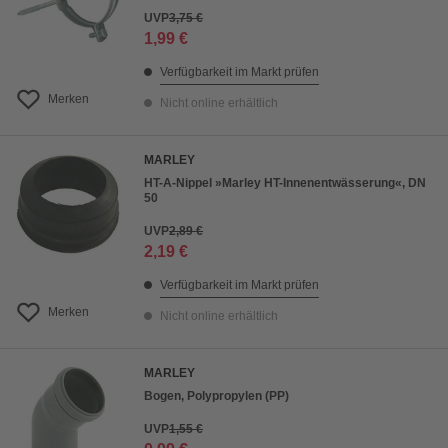
UVP
3,75 €
1,99 €
Verfügbarkeit im Markt prüfen
Merken
Nicht online erhältlich
MARLEY
HT-A-Nippel »Marley HT-Innenentwässerung«, DN
50
UVP
2,89 €
2,19 €
Verfügbarkeit im Markt prüfen
Merken
Nicht online erhältlich
MARLEY
Bogen, Polypropylen (PP)
UVP
1,55 €