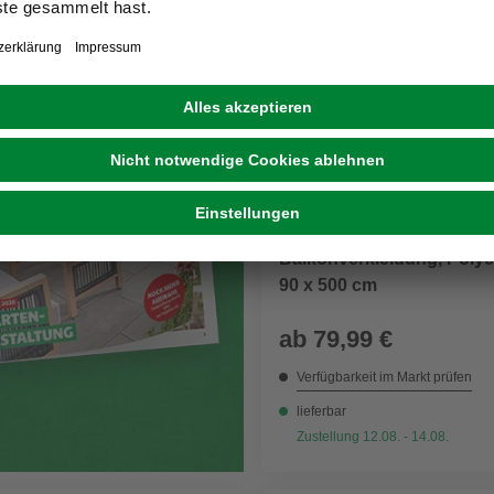
voller Inspiration
Weitere Ausführunge
FLORACORD
Balkonverkleidung, Polye
90 x 500 cm
ab
79,99 €
Verfügbarkeit im Markt prüfen
lieferbar
Zustellung 12.08. - 14.08.