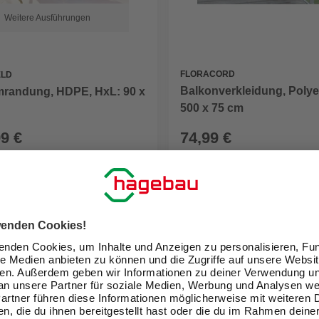
Weitere Ausführungen
FLORACORD
ELD
Balkonverkleidung, Polye
randung, HDPE, HxL: 90 x
500 x 75 cm
99 €
74,99 €
eit im Markt prüfen
Verfügbarkeit im Markt prüfen
lieferbar
 12.08. - 14.08.
Zustellung 12.08. - 14.08.
GARTENGESTALTUNG
Neuer Katalog: Digital und