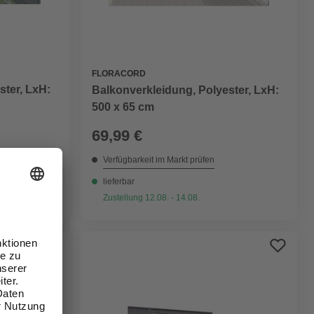
FLORACORD
ster, LxH:
Balkonverkleidung, Polyester, LxH:
500 x 65 cm
69,99 €
Verfügbarkeit im Markt prüfen
lieferbar
Zustellung 12.08. - 14.08.