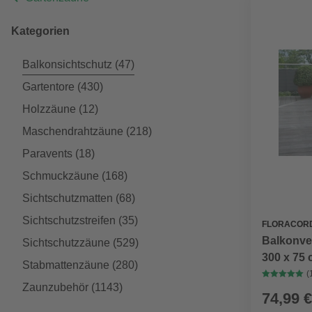
Kategorien
Balkonsichtschutz
(47)
Gartentore
(430)
Holzzäune
(12)
Maschendrahtzäune
(218)
Paravents
(18)
Schmuckzäune
(168)
Sichtschutzmatten
(68)
Sichtschutzstreifen
(35)
FLORACOR
Balkonver
Sichtschutzzäune
(529)
300 x 75
Stabmattenzäune
(280)
(
Zaunzubehör
(1143)
74,99 €