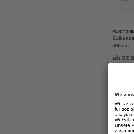
PEDDY SHI
Balkonum
500 cm
ab
22,
Verfügbark
lieferbar
Zustellung