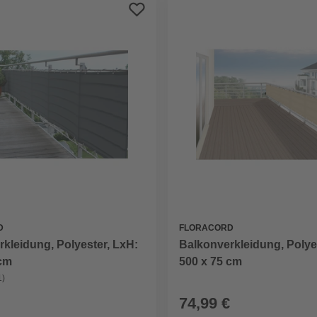
D
FLORACORD
kleidung, Polyester, LxH:
Balkonverkleidung, Polye
 cm
500 x 75 cm
1)
74,99 €