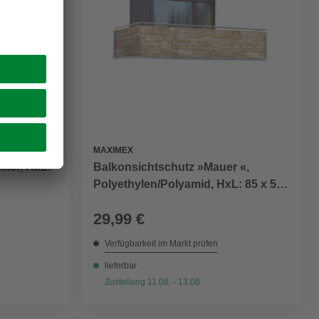
n
MAXIMEX
ster, HxL:
Balkonsichtschutz »Mauer «,
Polyethylen/Polyamid, HxL: 85 x 500
cm
29,99 €
Verfügbarkeit im Markt prüfen
lieferbar
Zustellung 11.08. - 13.08.