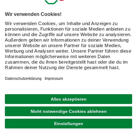
1
von
3
Mit Schmuckzäunen dem Außenbereich
ein individuelles Flair verleihen
Wenn Du Dein Grundstück umzäunen und dabei
dekorative Akzente setzen möchtest, sind Schmuckzäune
eine echte Option für Dich. Es gibt sie in vielen
verschiedenen Designs und Ausführungen, um den
gewünschten Effekt zu erzielen.
Der Schmuckzaun ist
eine Art Visitenkarte, die Du in Deinem Außenbereich
hinterlässt
.
Im nachfolgenden Kaufratgeber erfährst Du alles
Wissenswerte zum Thema Schmuckzaun und welchen
Nutzen die Umzäunung zusätzlich mitbringt.