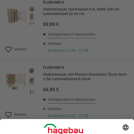
FLORANICA
Staketenzaun, Gartenzaun 5 m, Höhe 120 cm,
Lattenabstand 12-14 cm
89,99 €
Verfügbarkeit im Markt prüfen
lieferbar
Merken
Zustellung 14.08. - 17.08.
FLORANICA
Staketenzaun, mit Pfosten Haselnuss 35cm hoch
x 5m Lattenabstand 8-10cm
64,99 €
Verfügbarkeit im Markt prüfen
lieferbar
Merken
Zustellung 14.08. - 17.08.