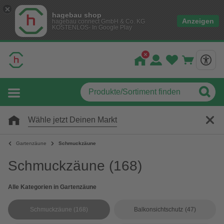
hagebau shop
Anzeigen
hagebau connect GmbH & Co. KG
KOSTENLOS- In Google Play
Wähle jetzt Deinen Markt
Gartenzäune
Schmuckzäune
Schmuckzäune
(168)
Alle Kategorien in Gartenzäune
Schmuckzäune
(168)
Balkonsichtschutz
(47)