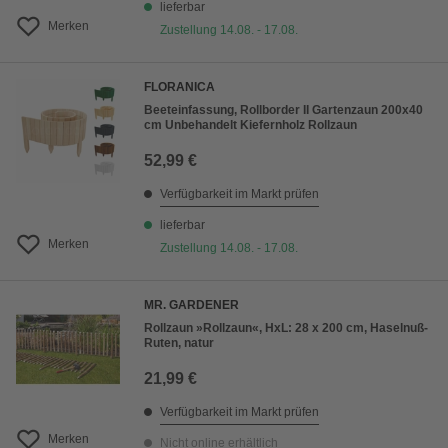
lieferbar
Merken
Zustellung 14.08. - 17.08.
FLORANICA
Beeteinfassung, Rollborder II Gartenzaun 200x40
cm Unbehandelt Kiefernholz Rollzaun
52,99 €
Verfügbarkeit im Markt prüfen
lieferbar
Merken
Zustellung 14.08. - 17.08.
MR. GARDENER
Rollzaun »Rollzaun«, HxL: 28 x 200 cm, Haselnuß-
Ruten, natur
21,99 €
Verfügbarkeit im Markt prüfen
Merken
Nicht online erhältlich