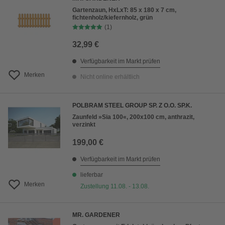
Gartenzaun, HxLxT: 85 x 180 x 7 cm,
fichtenholz/kiefernholz, grün
(1)
32,99 €
Verfügbarkeit im Markt prüfen
Merken
Nicht online erhältlich
POLBRAM STEEL GROUP SP. Z O.O. SP.K.
Zaunfeld »Sia 100«, 200x100 cm, anthrazit,
verzinkt
199,00 €
Verfügbarkeit im Markt prüfen
lieferbar
Merken
Zustellung 11.08. - 13.08.
MR. GARDENER