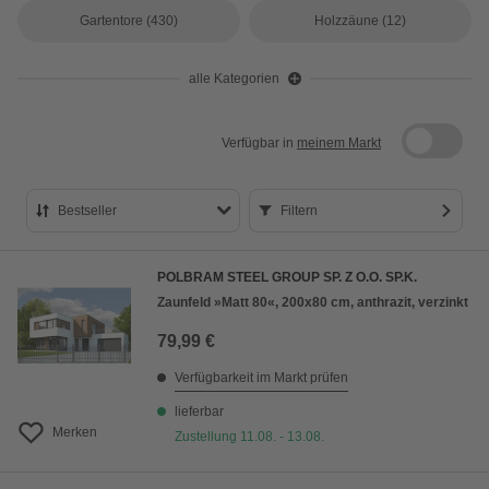
Gartentore
(430)
Holzzäune
(12)
alle Kategorien
Verfügbar in
meinem Markt
Bestseller
Filtern
Bestseller
POLBRAM STEEL GROUP SP. Z O.O. SP.K.
Preis aufsteigend
Zaunfeld »Matt 80«, 200x80 cm, anthrazit, verzinkt
Preis absteigend
79,99 €
Bewertung
Verfügbarkeit im Markt prüfen
lieferbar
Merken
Zustellung 11.08. - 13.08.