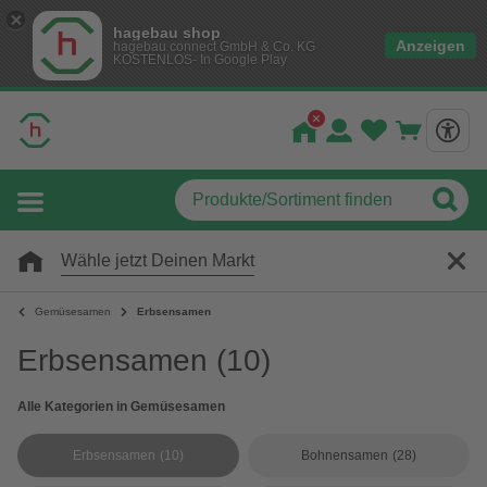
hagebau shop
Anzeigen
hagebau connect GmbH & Co. KG
KOSTENLOS- In Google Play
Wähle jetzt Deinen Markt
Gemüsesamen
Erbsensamen
Erbsensamen
(10)
Alle Kategorien in Gemüsesamen
Erbsensamen
(10)
Bohnensamen
(28)