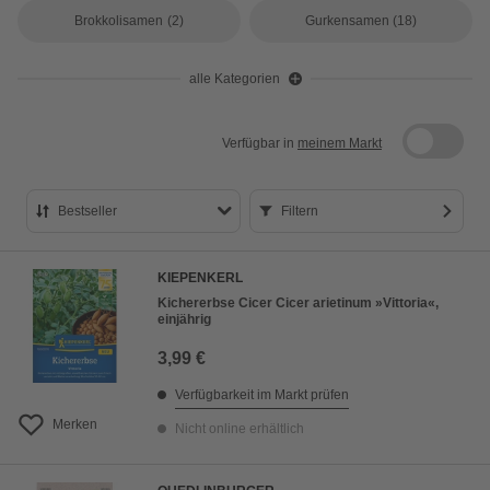
Brokkolisamen
(2)
Gurkensamen
(18)
alle Kategorien
Verfügbar in
meinem Markt
Bestseller
Filtern
Bestseller
KIEPENKERL
Preis aufsteigend
Kichererbse Cicer Cicer arietinum »Vittoria«,
einjährig
Preis absteigend
3,99 €
Bewertung
Verfügbarkeit im Markt prüfen
Merken
Nicht online erhältlich