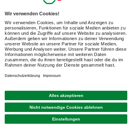
Foliengewächshäuser online kaufen:
Gemüse und Kräuter anbauen
Foliengewächshäuser sind die ideale Lösung, wenn Du
damit beginnen möchtest, Gemüse und Kräuter im
kleineren Maßstab anzubauen. Auf diese Art ergänzt Du
Deinen Speiseplan durch gesunde und schmackhafte
Lebensmittel. Zudem macht es viel Freude, die Pflanzen
während des Wachstums zu beobachten.
Weshalb eignen sich Foliengewächshäuser besonders
für Einsteiger?
Das Foliengewächshaus ist eine attraktive Alternative
zum Glasgewächshaus
sowie zu