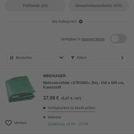
Frühbeete
(23)
Gewächshauszubehör
(476)
alle Kategorien
Verfügbar in
meinem Markt
Bestseller
Filtern
Bestseller
WINDHAGER
Preis aufsteigend
Mehrzweckfolie »STRONG«, BxL: 150 x 500 cm,
Kunststoff
Preis absteigend
37,99 €
(5,07 € / m²)
Bewertung
Verfügbarkeit im Markt prüfen
lieferbar
Merken
Zustellung 18.08. - 20.08.