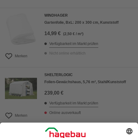
WINDHAGER
Gartenfolie, BxL: 200 x 300 cm, Kunststoff
14,99 €
(2,50 € / m²)
Verfügbarkeit im Markt prüfen
Nicht online erhältlich
Merken
SHELTERLOGIC
Folien-Gewächshaus, 5,76 m², Stahl/Kunststoff
239,00 €
Verfügbarkeit im Markt prüfen
Online ausverkauft
Merken
1
von
2