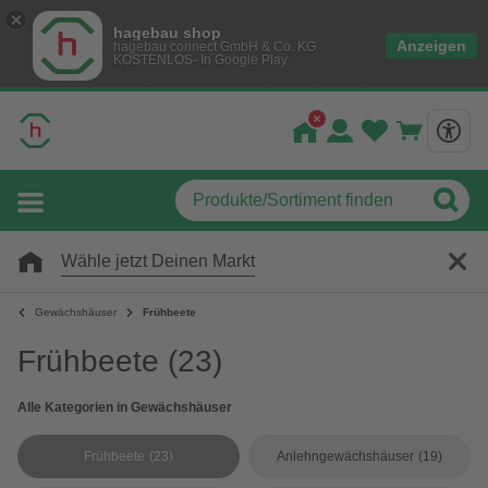
hagebau shop
Anzeigen
hagebau connect GmbH & Co. KG
KOSTENLOS- In Google Play
Wähle jetzt Deinen Markt
Gewächshäuser
Frühbeete
Frühbeete
(23)
Alle Kategorien in Gewächshäuser
Frühbeete
(23)
Anlehngewächshäuser
(19)