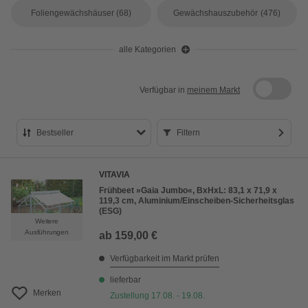
Foliengewächshäuser
(68)
Gewächshauszubehör
(476)
alle Kategorien
Verfügbar in
meinem Markt
Bestseller
Filtern
Bestseller
VITAVIA
Preis aufsteigend
Frühbeet »Gaia Jumbo«, BxHxL: 83,1 x 71,9 x
119,3 cm, Aluminium/Einscheiben-Sicherheitsglas
Preis absteigend
(ESG)
Weitere
Bewertung
Ausführungen
ab
159,00 €
Verfügbarkeit im Markt prüfen
lieferbar
Merken
Zustellung 17.08. - 19.08.