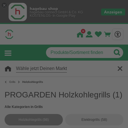
hagebau shop
Anzeigen
hagebau connect GmbH & Co. KG
KOSTENLOS- In Google Play
Wähle jetzt Deinen Markt
Grills
Holzkohlegrills
PROGARDEN Holzkohlegrills
(1)
Alle Kategorien in Grills
Holzkohlegrills
(98)
Elektrogrills
(58)