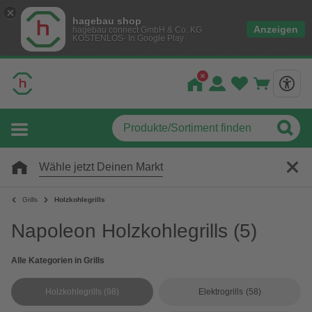
hagebau shop
Anzeigen
hagebau connect GmbH & Co. KG
KOSTENLOS- In Google Play
Wähle jetzt Deinen Markt
Grills
Holzkohlegrills
Napoleon Holzkohlegrills
(5)
Alle Kategorien in Grills
Holzkohlegrills
(98)
Elektrogrills
(58)