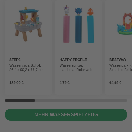
STEP2
HAPPY PEOPLE
BESTWAY
Wassertisch, BxHxL:
Wasserspritze,
Wasserpark »
86,4 x 90,2 x 66,7 cm,
blau/rosa, Reichweite:
Splash«, BxHx
Kunststoff
6 m
137 x 242 cm
189,00 €
4,79 €
64,99 €
MEHR WASSERSPIELZEUG