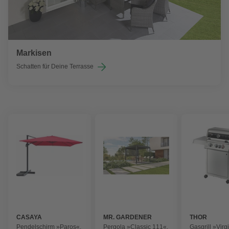
Markisen
Schatten für Deine Terrasse
CASAYA
MR. GARDENER
THOR
Pendelschirm »Paros«,
Pergola »Classic 111«,
Gasgrill »Virg