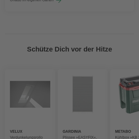
Schütze Dich vor der Hitze
VELUX
GARDINIA
METABO
Verdunkelungsrollo
Plissee »EASYFIX«,
Kühlbox »KB 