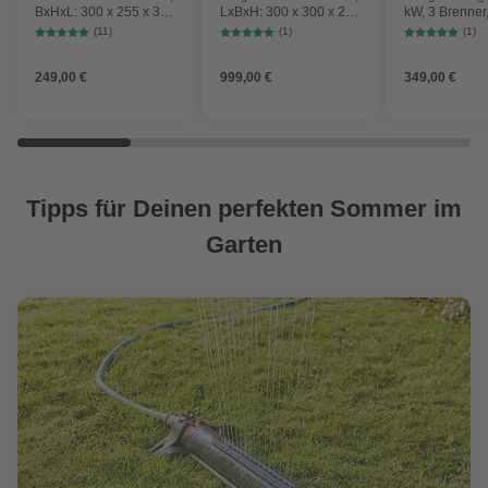
BxHxL: 300 x 255 x 300
LxBxH: 300 x 300 x 250
kW, 3 Brenner
cm,
cm, Aluminium-Stahl
Seitenkocher,
(11)
(1)
(1)
Sonnenschutzfaktor:
Grillfläche: 6
80+
249,00 €
999,00 €
349,00 €
Tipps für Deinen perfekten Sommer im
Garten