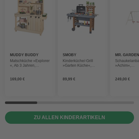
MUDDY BUDDY
SMOBY
MR. GARDE
Matschküche »Explorer
Kinderküche/-Grill
Schaukelanb
«, Ab 3 Jahren,
»Garten Küche«,
»Achim«,
Zypressenholz
Kunststoff, schwarz
241x208x215
Fichte natur
169,00 €
89,99 €
249,00 €
ZU ALLEN KINDERARTIKELN