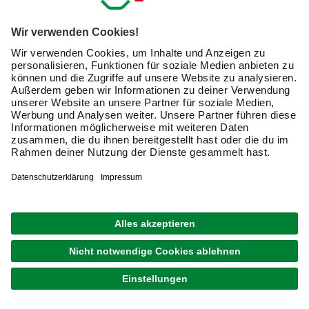
Exklusive Angebote und Gewinnspiele
Kreative Ideen & nützliche Heimwerker-Tipps
Produktneuheiten und innovative Lösungen
E-Mail-Adresse
Friendly Captcha
Ich möchte auf mich
zugeschnittene E-Mail-Werbung
(inklusive den Newsletter) von hagebau erhalten. Ich
bin mit der
Nutzung meiner personenbezogenen
Daten durch hagebau
, die E-Mail-Werbung, die
Analyse meines E-Mail-Umgangs sowie die
Zusammenführung und Analyse meiner Kaufdaten,