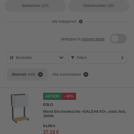
Baldachine
(15)
Dekoleuchten
(10)
alle Kategorien
Verfügbar in
meinem Markt
Bestseller
Filtern
Bestseller
Material:
Holz
Alle zurücksetzen
Preis aufsteigend
Preis absteigend
AKTION
- 40%
Bewertung
EGLO
Wand-/Deckenleuchte »GALDAKAO«, stahl, holz,
3000K
61,99 €
37,19 €