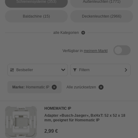
Schienensysteme
(353)
Außenleuchten
(1771)
Baldachine
(15)
Deckenleuchten
(2966)
alle Kategorien
Verfügbar in
meinem Markt
Bestseller
Filtern
Bestseller
Marke:
Homematic IP
Alle zurücksetzen
Preis aufsteigend
Preis absteigend
HOMEMATIC IP
Bewertung
Adapter »Busch-Jaeger«, BxHxT: 52 x 52 x 18
mm, geeignet für Homematic IP
2,99 €