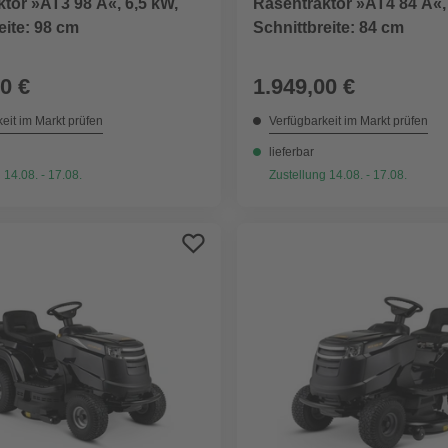
tor »AT3 98 A«, 6,5 kW,
Rasentraktor »AT4 84 A«,
eite: 98 cm
Schnittbreite: 84 cm
0 €
1.949,00 €
eit im Markt prüfen
Verfügbarkeit im Markt prüfen
lieferbar
 14.08. - 17.08.
Zustellung 14.08. - 17.08.