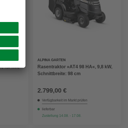
ALPINA GARTEN
, 4,9 kW,
Rasentraktor »AT4 98 HA«, 9,8 kW,
Schnittbreite: 98 cm
2.799,00 €
Verfügbarkeit im Markt prüfen
lieferbar
Zustellung 14.08. - 17.08.