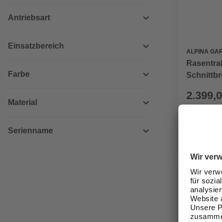
Antriebsart
Einsatzbereich
ALPINA GA
Rasentrak
Farbe
Schnittbr
2.399,0
Material
Verfügbark
lieferbar
Serienname
Zustellung