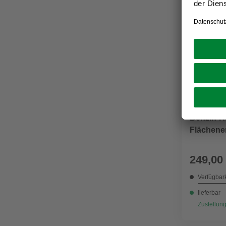
ALPINA GA
Benzin-R
Flächene
249,00
Verfügbark
lieferbar
Zustellung