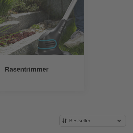
Rasentrimmer
He
Bestseller