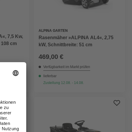
ALPINA GARTEN
«, 7,5 Kw,
Rasenmäher »ALPINA AL4«, 2,75
: 108 cm
kW, Schnittbreite: 51 cm
469,00 €
Verfügbarkeit im Markt prüfen
lieferbar
Zustellung 12.08. - 14.08.