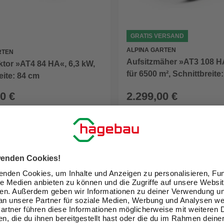
GRATIS VERSAND
ALPINA GARTEN
RTEN
Aufsitzmäher »AT3 108 HA
tor »AT4 84 HA«, 6,3 kW,
für 6500 m², Schnittbreite
eite: 84 cm
0 €
2.299,00 €
eit im Markt prüfen
Verfügbarkeit im Markt prüfen
lieferbar
 14.08. - 17.08.
Zustellung 14.08. - 17.08.