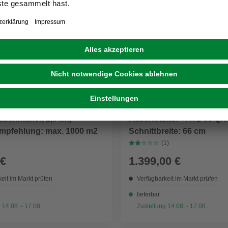
RTEN
ALPINA GARTEN
asenmäher, 1,9 kw,
Rasentraktor »AT2 66 QA«
mpfehlung: max. 1000 m2
Schnittbreite: 66 cm
(1)
 €
1.399,00 €
eit im Markt prüfen
Verfügbarkeit im Markt prüfen
lieferbar
 14.08. - 17.08.
Zustellung 14.08. - 17.08.