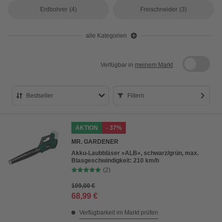
Erdbohrer
(4)
Freischneider
(3)
alle Kategorien
Verfügbar in
meinem Markt
Bestseller
Filtern
Bestseller
AKTION
- 37%
Preis aufsteigend
MR. GARDENER
Preis absteigend
Akku-Laubbläser »ALB«, schwarz/grün, max.
Blasgeschwindigkeit: 210 km/h
Bewertung
(2)
109,00 €
68,99 €
Verfügbarkeit im Markt prüfen