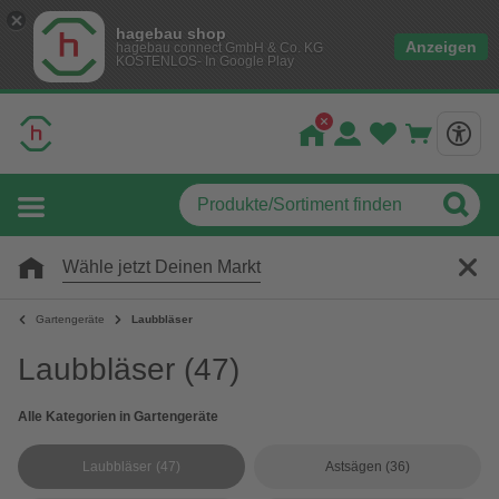
hagebau shop
Anzeigen
hagebau connect GmbH & Co. KG
KOSTENLOS- In Google Play
Wähle jetzt Deinen Markt
Gartengeräte
Laubbläser
Laubbläser
(47)
Alle Kategorien in Gartengeräte
Laubbläser
(47)
Astsägen
(36)