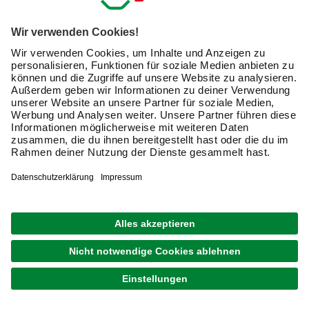
natürlich auch ohne Tragegurt verwenden.
Mit welcher Lautstärke muss ich bei meinem neuen
Laubbläser rechnen?
Moderne Geräte optimieren die Hersteller immer stärker
hin auf eine möglichst geringe Geräuschentwicklung.
Dennoch musst Du Dir klar sein, dass ein Laubbläser nie
wirklich leise arbeitet. Es ist daher eine Überlegung wert,
beim Einsatz des Bläsers
einen
Gehörschutz
zu tragen.
Eine passende Gehörschutzausrüstung sowie
Schutzkleidung sind online ebenfalls erhältlich.
Doch mit welcher Lautstärke müssen Sie in der Praxis
rechnen?
Das hängt vom Modell und der verwendeten Technik ab.