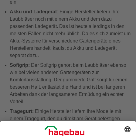
ein.
Akku und Ladegerät:
Einige Hersteller liefern ihre
Laubbläser noch mit einem Akku und dem dazu
passenden Ladegerät. Das ist heute allerdings in den
meisten Fällen nicht mehr üblich. Da es sich zumeist um
Akku-Systeme für verschiedene Gartengeräte eines
Herstellers handelt, kaufst du Akku und Ladegerät
separat dazu.
Softgrip:
Der Softgrip gehört beim Laubbläser ebenso
wie bei vielen anderen Gartengeräten zur
Komfortausstattung. Der gummierte Griff sorgt für einen
besseren Halt, entlastet die Hand und ist bei längeren
Arbeiten dank der langsameren Ermüdung ein echter
Vorteil.
Tragegurt:
Einige Hersteller liefern ihre Modelle mit
einem Tragegurt, den du direkt am Gerät befestigen
kannst. Der Tragegurt erleichtert den Transport
erheblich. Wenn du möchtest, kannst du den Laubbläser