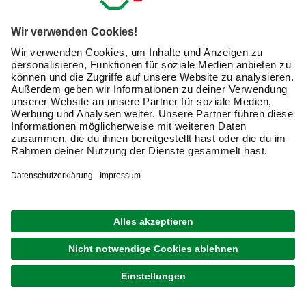
Du möchtest den
Außenbereich Deines Gartenhauses
erweitern und Sonnentage entspannter genießen
?
Entdecke die Vorzüge einer individuell gestalteten
Gartenhausterrasse. Wenn Du eine baulich einfache
Lösung wünschst, entscheide Dich für eine
Komplettterrasse, die
vom Fundament bis zum
Brüstungsgeländer alle erforderlichen Bestandteile
enthält. Hobbyhandwerker, die mit geschickten Händen
gern tüfteln und bauen, finden die verschiedenen Bauteile
und wichtiges Zubehör zum individuellen Kombinieren.
Lies hier, wie Du Deine Traumveranda für
Holz-
Gartenhäuser
optimal konzipierst.
Welche Gründe gibt es für eine Gartenhausterrasse?
Bei vielen Gartenhäusern ist eine Terrasse bereits
integriert. Aber was,
wenn die vorgesehene Fläche im
Garten zu klein oder zu verwinkelt ist
, um ein solches