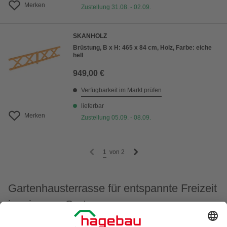
Merken
Zustellung 31.08. - 02.09.
SKANHOLZ
Brüstung, B x H: 465 x 84 cm, Holz, Farbe: eiche
hell
949,00 €
Verfügbarkeit im Markt prüfen
lieferbar
Merken
Zustellung 05.09. - 08.09.
1
von
2
Gartenhausterrasse für entspannte Freizeit
im eigenen Garten