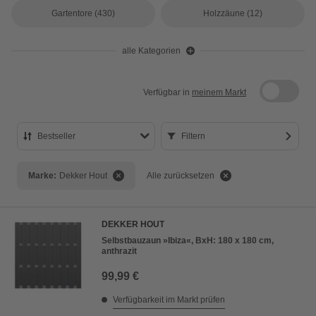
Gartentore
(430)
Holzzäune
(12)
alle Kategorien
Verfügbar in
meinem Markt
Bestseller
Filtern
Bestseller
Marke:
Dekker Hout
Alle zurücksetzen
Preis aufsteigend
Preis absteigend
DEKKER HOUT
Bewertung
Selbstbauzaun »Ibiza«, BxH: 180 x 180 cm,
anthrazit
99,99 €
Verfügbarkeit im Markt prüfen