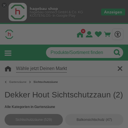
hagebau shop
Anzeigen
hagebau connect GmbH & Co. KG
KOSTENLOS- In Google Play
Wähle jetzt Deinen Markt
Gartenzäune
Sichtschutzzäune
Dekker Hout Sichtschutzzaun
(2)
Alle Kategorien in Gartenzäune
Sichtschutzzäune
(529)
Balkonsichtschutz
(47)