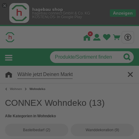
hagebau shop
Anzeigen
hagebau connect GmbH & Co. KG
KOSTENLOS- In Google Play
Wähle jetzt Deinen Markt
Wohnen
Wohndeko
CONNEX Wohndeko
(13)
Alle Kategorien in Wohndeko
Bastelbedarf
(2)
Wanddekoration
(9)