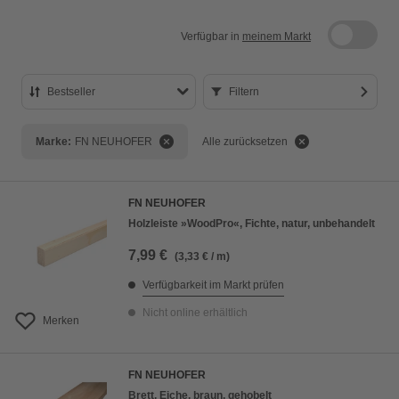
Verfügbar in
meinem Markt
Bestseller
Filtern
Bestseller
Marke:
FN NEUHOFER
Alle zurücksetzen
Preis aufsteigend
Preis absteigend
FN NEUHOFER
Bewertung
Holzleiste »WoodPro«, Fichte, natur, unbehandelt
7,99 €
(3,33 € / m)
Verfügbarkeit im Markt prüfen
Nicht online erhältlich
Merken
FN NEUHOFER
Brett, Eiche, braun, gehobelt