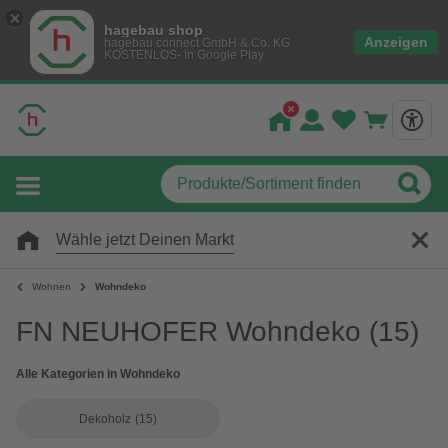
hagebau shop
Anzeigen
hagebau connect GmbH & Co. KG
KOSTENLOS- In Google Play
Wähle jetzt Deinen Markt
Wohnen
Wohndeko
FN NEUHOFER Wohndeko
(15)
Alle Kategorien in Wohndeko
Dekoholz
(15)