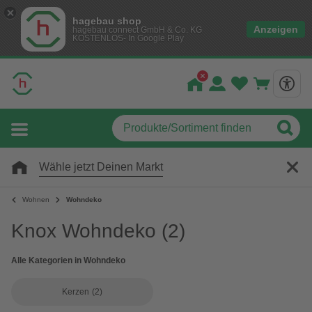
hagebau shop
Anzeigen
hagebau connect GmbH & Co. KG
KOSTENLOS- In Google Play
Wähle jetzt Deinen Markt
Wohnen
Wohndeko
Knox Wohndeko
(2)
Alle Kategorien in Wohndeko
Kerzen
(2)