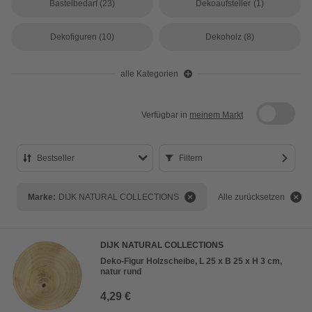
Bastelbedarf
(23)
Dekoaufsteller
(1)
Dekofiguren
(10)
Dekoholz
(8)
alle Kategorien
Verfügbar in
meinem Markt
Bestseller
Filtern
Bestseller
Marke:
DIJK NATURAL COLLECTIONS
Alle zurücksetzen
Preis aufsteigend
Preis absteigend
DIJK NATURAL COLLECTIONS
Bewertung
Deko-Figur Holzscheibe, L 25 x B 25 x H 3 cm,
natur rund
4,29 €