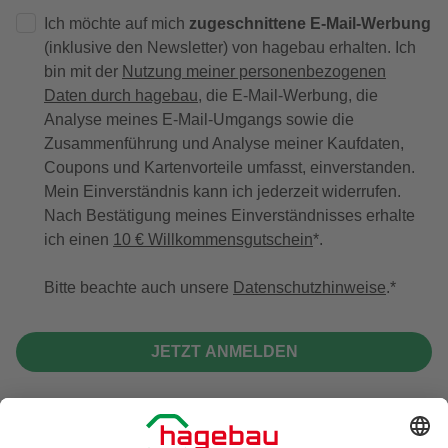
Ich möchte auf mich
zugeschnittene E-Mail-Werbung
(inklusive den Newsletter) von hagebau erhalten. Ich
bin mit der
Nutzung meiner personenbezogenen
Daten durch hagebau
, die E-Mail-Werbung, die
Analyse meines E-Mail-Umgangs sowie die
Zusammenführung und Analyse meiner Kaufdaten,
Coupons und Kartenvorteile umfasst, einverstanden.
Mein Einverständnis kann ich jederzeit widerrufen.
Nach Bestätigung meines Einverständnisses erhalte
ich einen
10 € Willkommensgutschein
*.
Bitte beachte auch unsere
Datenschutzhinweise
.
JETZT ANMELDEN