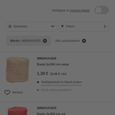
Verfügbar in
meinem Markt
Bestseller
Filtern
Bestseller
Marke:
WINDHAGER
Alle zurücksetzen
Preis aufsteigend
Preis absteigend
WINDHAGER
Bewertung
Band, 6x300 cm natur
1,39 €
(0,46 € / m)
Verfügbarkeit im Markt prüfen
Nicht online erhältlich
Merken
WINDHAGER
Band, 6x300 cm rot