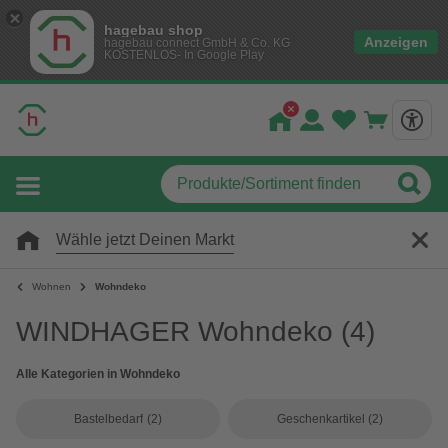
hagebau shop
Anzeigen
hagebau connect GmbH & Co. KG
KOSTENLOS- In Google Play
Wähle jetzt Deinen Markt
Wohnen
Wohndeko
WINDHAGER Wohndeko
(4)
Alle Kategorien in Wohndeko
Bastelbedarf
(2)
Geschenkartikel
(2)