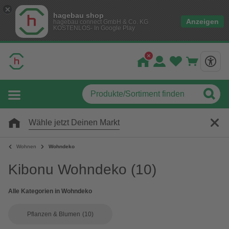
hagebau shop
Anzeigen
hagebau connect GmbH & Co. KG
KOSTENLOS- In Google Play
Wähle jetzt Deinen Markt
Wohnen
Wohndeko
Kibonu Wohndeko
(10)
Alle Kategorien in Wohndeko
Pflanzen & Blumen
(10)