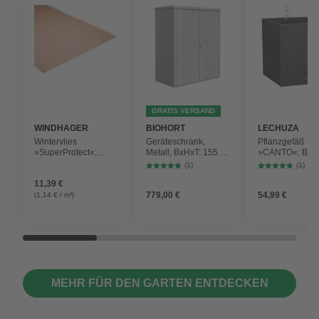
GRATIS VERSAND
WINDHAGER
BIOHORT
LECHUZA
Wintervlies
Geräteschrank,
Pflanzgefäß
»SuperProtect«,
Metall, BxHxT: 155 x
»CANTO«, BxH
beige, BxL: 2 x 5 m
182,5 x 83 cm
30 x 30,8 x 30,5
(1)
(1)
(Außenmaße)
graphite black
11,39 €
779,00 €
54,99 €
(1,14 € / m²)
MEHR FÜR DEN GARTEN ENTDECKEN