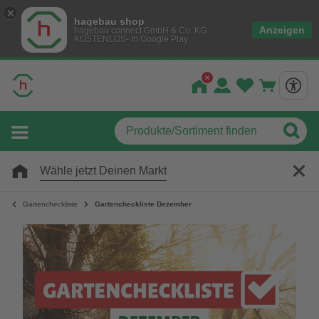
hagebau shop
Anzeigen
hagebau connect GmbH & Co. KG
KOSTENLOS- In Google Play
Wähle jetzt Deinen Markt
Gartencheckliste
Gartencheckliste Dezember