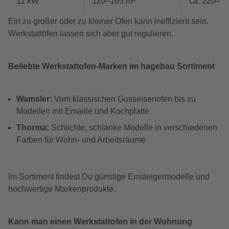
11 kW
110–165 m²
ca. 220–3
Ein zu großer oder zu kleiner Ofen kann ineffizient sein.
Werkstattöfen lassen sich aber gut regulieren.
Beliebte Werkstattofen-Marken im hagebau Sortiment
Wamsler:
Vom klassischen Gusseisenofen bis zu
Modellen mit Emaille und Kochplatte
Thorma:
Schlichte, schlanke Modelle in verschiedenen
Farben für Wohn- und Arbeitsräume
Im Sortiment findest Du günstige Einsteigermodelle und
hochwertige Markenprodukte.
Kann man einen Werkstattofen in der Wohnung