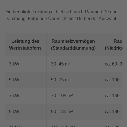
Die benötigte Leistung richtet sich nach Raumgröße und
Dämmung. Folgende Übersicht hilft Dir bei der Auswahl:
Leistung des
Raumheizvermögen
Raum
Werkstattofens
(Standarddämmung)
(Niedrige
3 kW
30–45 m²
ca. 60–90 
5 kW
50–75 m²
ca. 100–1
7 kW
70–105 m²
ca. 140–2
9 kW
90–135 m²
ca. 180–2