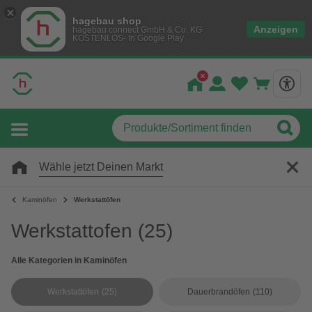
hagebau shop
Anzeigen
hagebau connect GmbH & Co. KG
KOSTENLOS- In Google Play
Wähle jetzt Deinen Markt
Kaminöfen
Werkstattöfen
Werkstattofen
(25)
Alle Kategorien in Kaminöfen
Werkstattöfen
(25)
Dauerbrandöfen
(110)