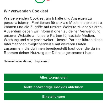
erheblich.
Welche Gewindearten haben Schnellbauschrauben?
Rigipsschrauben bekommst Du mit:
Feingewinde für Unterkonstruktionen aus Aluminium,
die sich selbstständig in das Metall hineinschneiden und
für eine sichere Verbindung sorgen
Tek-Bohrspitze zum Durchdringen dickwandiger
Trockenbauprofile aus Metall
Grobgewinde zur Befestigung des Gipskartons an
Latten, Balken oder OSB-Platten
Des Weiteren findest Du im Angebot