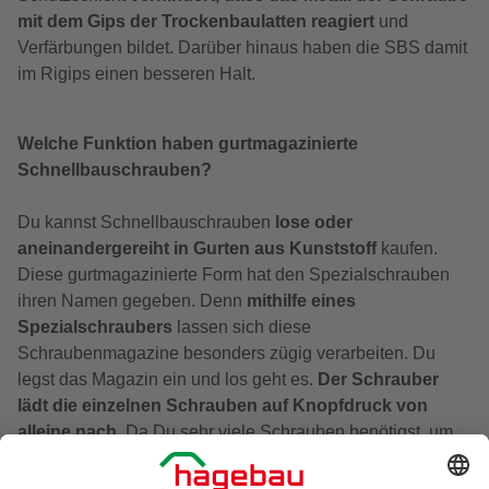
mit dem Gips der Trockenbaulatten reagiert
und
Verfärbungen bildet. Darüber hinaus haben die SBS damit
im Rigips einen besseren Halt.
Welche Funktion haben gurtmagazinierte
Schnellbauschrauben?
Du kannst Schnellbauschrauben
lose oder
aneinandergereiht in Gurten aus Kunststoff
kaufen.
Diese gurtmagazinierte Form hat den Spezialschrauben
ihren Namen gegeben. Denn
mithilfe eines
Spezialschraubers
lassen sich diese
Schraubenmagazine besonders zügig verarbeiten. Du
legst das Magazin ein und los geht es.
Der Schrauber
lädt die einzelnen Schrauben auf Knopfdruck von
alleine nach.
Da Du sehr viele
Schrauben
benötigst, um
große Gipskartonplatten zu befestigen, erleichtern Dir
gurtmagazinierte Schnellbauschrauben die Arbeit