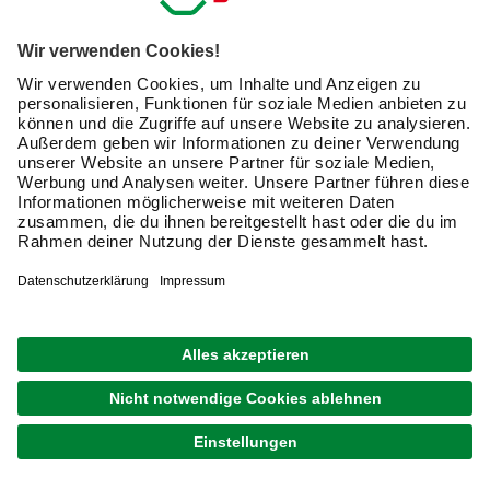
Am weitesten verbreitet ist das
Kreuzschlitzprofil
.
Handschraubendreher eignen sich für Schrauben mit
diesem Antrieb ebenso wie Akkuschrauber. Einen
Schraubenzieher mit Kreuzschlitz findet jeder Heimwerker
in seinem
Werkzeugkoffer
und der Antrieb bietet eine gute
Kraftübertragung.
Für die maximale Leistung setzt Du auf Holzschrauben mit
Sechsrund-Antrieb
. Der Markenname für diesen
Antriebs-Typ und die entsprechenden Schrauben lautet
Torx
. Torx ist dem Kreuzschlitzprofil in Hinblick auf die
Kraftübertragung überlegen. Mit keiner anderen Schraube
erreichst Du eine vergleichbar hohe Kraftübertragung. Was
das für den praktischen Einsatz bedeutet? Du arbeitest mit
einer geringeren Andruckkraft und ziehst die Schraube
trotzdem genauso stark fest. Erfahrene Handwerker setzen
daher für ihre Arbeiten mit Holz auf die Torx-Schraube.