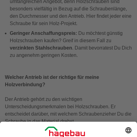
umfangreichen Angebot, denn Holzschrauben sind
besonders vielfältig in Bezug auf die Schraubenlänge,
den Durchmesser und den Antrieb. Hier findet jeder eine
Schraube für sein Holz-Projekt.
Geringer Anschaffungspreis:
Du möchtest günstig
Holzschrauben kaufen? Greif in diesem Fall zu
verzinkten Stahlschrauben
. Damit bevorratest Du Dich
zu angenehm geringen Kosten.
Welcher Antrieb ist der richtige für meine
Holzverbindung?
Der Antrieb gehört zu den wichtigen
Unterscheidungsmerkmalen bei Holzschrauben. Er
entscheidet darüber, mit welchem Schraubenzieher Du die
Schraube in das Material drehst.