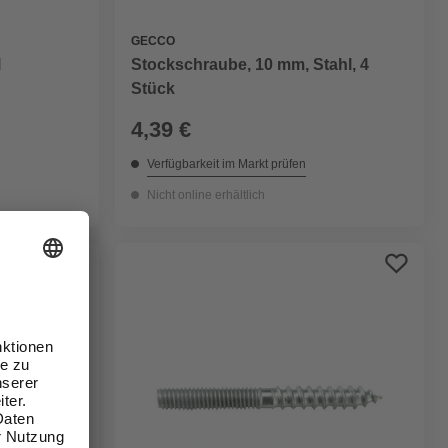
GECCO
l
Stockschraube, 10 mm, Stahl, 4
Stück
4,39 €
Verfügbarkeit im Markt prüfen
Nicht online erhältlich