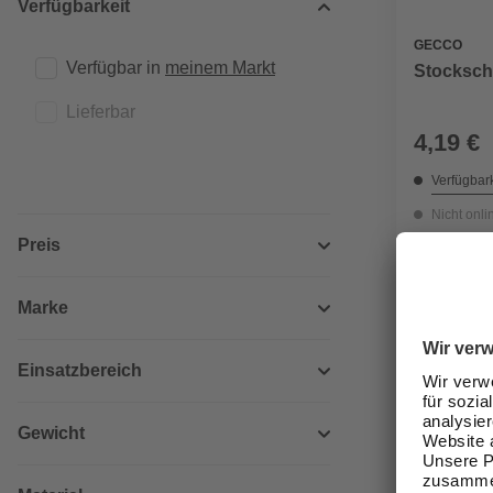
Verfügbarkeit
GECCO
Verfügbar in 
meinem Markt
Stockschr
Lieferbar
4,19 €
Verfügbark
Nicht onli
Preis
Marke
Einsatzbereich
Gewicht