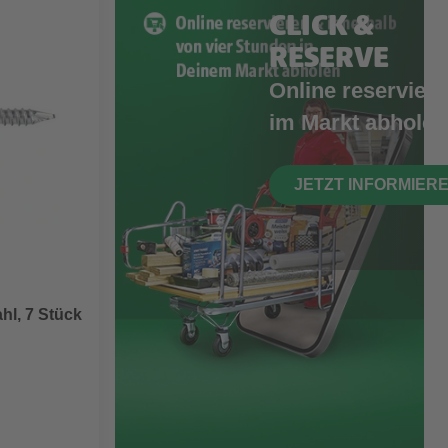
CLICK &
RESERVE
Online reserviere
im Markt abholen
JETZT INFORMIER
hl, 7 Stück