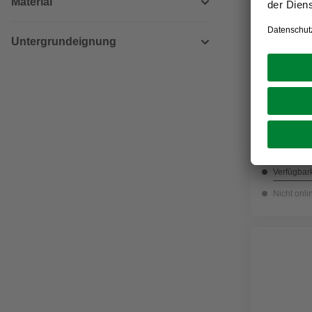
Material
Untergrundeignung
GECCO
Stockschr
3,29 €
Verfügbark
Nicht onli