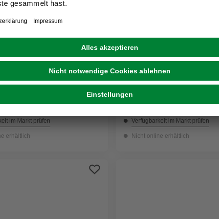
GECCO
aube, 6 mm, Stahl, 6 Stück
Stockschraube, ØxL: M8 
Verzinkt, 8 Stück
6,79 €
eit im Markt prüfen
Verfügbarkeit im Markt prüfen
ne erhältlich
Nicht online erhältlich