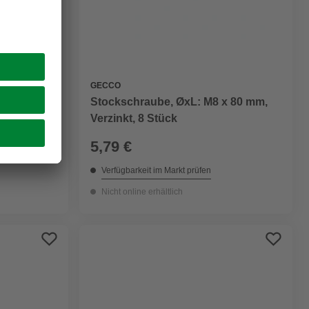
GECCO
x 100 mm,
Stockschraube, ØxL: M8 x 80 mm,
Verzinkt, 8 Stück
5,79 €
Verfügbarkeit im Markt prüfen
Nicht online erhältlich