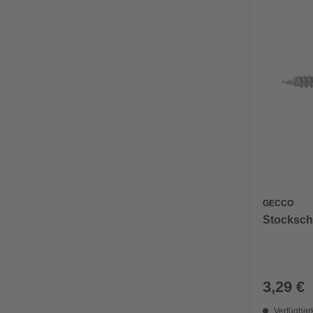
GECCO
Stockschr
3,29 €
Verfügbark