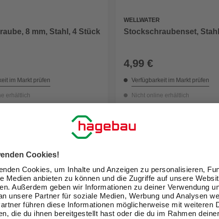
WELLWATER
aube, 8 mm, Stahl, 4 Stück
Stockschraubenset, Stah
4,99 €
eit im Markt prüfen
Verfügbarkeit im Markt prüfen
ne erhältlich
Nicht online erhältlich