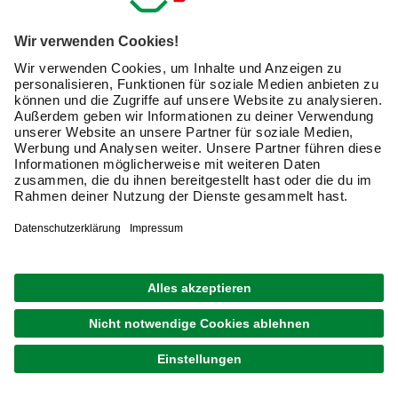
Unsere übersichtliche Kaufberatung mit vielen Praxistipps
liefert Dir die Antworten!
Wofür kann ich Spanplattenschrauben verwenden?
Die Schrauben haben ein sehr breites Einsatzspektrum.
So lassen sich die Schrauben außer für die Montage von
Spanplatten
ebenso für viele andere Holzbauteile wie
Profilbretter, Latten oder Paneele verwenden. In MDF- und
OSB-Platten
(„Grobspanplatten“) finden
Spanplattenschrauben ebenfalls guten Halt.
Sind Spanplattenschrauben für Dübel geeignet?
Möchtest Du zum Beispiel Spanplatten oder andere
Holzbauteile direkt an gemauerten Wänden oder auf
Betonfußböden befestigen, benötigst Du Dübel.
Viele