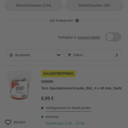
Blechschrauben
(134)
Bohrschrauben
(46)
alle Kategorien
Verfügbar in
meinem Markt
Bestseller
Filtern
Bestseller
DAUERTIEFPREIS
Preis aufsteigend
GO/ON!
Preis absteigend
Torx-Spanplattenschraube, ØxL: 4 x 40 mm, Stahl
Bewertung
8,99 €
Verfügbarkeit im Markt prüfen
lieferbar
Merken
Zustellung 13.08. - 15.08.