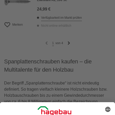
Edelstahl A2, 100 St.
24,99 €
Verfügbarkeit im Markt prüfen
Merken
Nicht online erhältlich
1
von
4
Spanplattenschrauben kaufen – die
Multitalente für den Holzbau
Der Begriff „Spanplattenschraube“ ist nicht eindeutig
definiert. So tragen vielfach kleinere Holzschrauben bzw.
Holzbauschrauben bis zu einem Gewindedurchmesser
von ca. 6 bis 8 Millimetern einfach die Bezeichnung
Spanplattenschrauben. Wofür eignen sich die Schrauben
besonders gut? Welche Kriterien sind beim Kauf relevant?