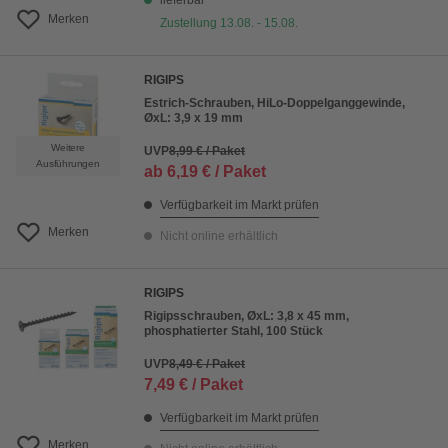
lieferbar
Merken
Zustellung 13.08. - 15.08.
RIGIPS
Estrich-Schrauben, HiLo-Doppelganggewinde,
ØxL: 3,9 x 19 mm
Weitere
UVP
8,99 € / Paket
Ausführungen
ab
6,19 € / Paket
Verfügbarkeit im Markt prüfen
Merken
Nicht online erhältlich
RIGIPS
Rigipsschrauben, ØxL: 3,8 x 45 mm,
phosphatierter Stahl, 100 Stück
UVP
8,49 € / Paket
7,49 € / Paket
Verfügbarkeit im Markt prüfen
Merken