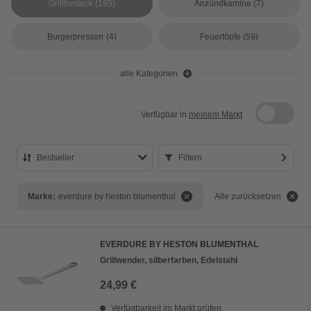
Grillbesteck
(195)
Anzündkamine
(7)
Burgerpressen
(4)
Feuertöpfe
(59)
alle Kategorien
Verfügbar in
meinem Markt
Bestseller
Filtern
Bestseller
Marke:
everdure by heston blumenthal
Alle zurücksetzen
Preis aufsteigend
Preis absteigend
EVERDURE BY HESTON BLUMENTHAL
Bewertung
Grillwender, silberfarben, Edelstahl
24,99 €
Verfügbarkeit im Markt prüfen