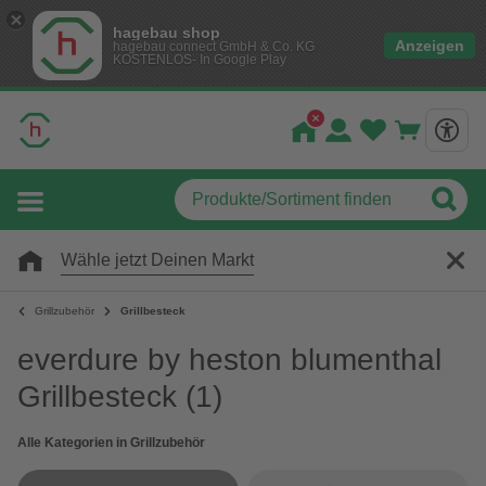
hagebau shop
Anzeigen
hagebau connect GmbH & Co. KG
KOSTENLOS- In Google Play
Wähle jetzt Deinen Markt
Grillzubehör
Grillbesteck
everdure by heston blumenthal
Grillbesteck
(1)
Alle Kategorien in Grillzubehör