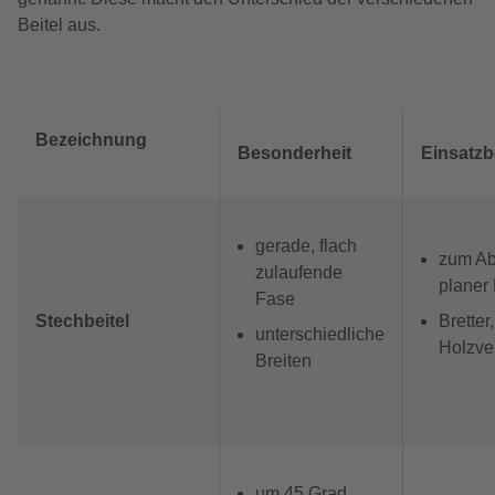
Beitel aus.
Bezeichnung
Besonderheit
Einsatzb
gerade, flach
zum A
zulaufende
planer
Fase
Stechbeitel
Bretter
unterschiedliche
Holzve
Breiten
um 45 Grad