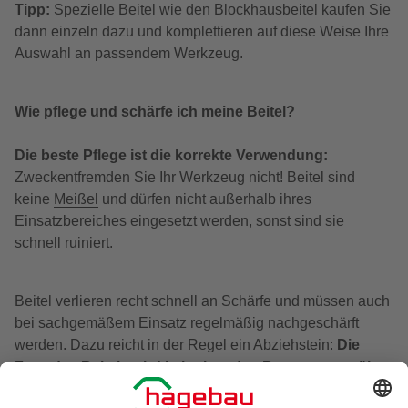
Tipp:
Spezielle Beitel wie den Blockhausbeitel kaufen Sie
dann einzeln dazu und komplettieren auf diese Weise Ihre
Auswahl an passendem Werkzeug.
Wie pflege und schärfe ich meine Beitel?
Die beste Pflege ist die korrekte Verwendung:
Zweckentfremden Sie Ihr Werkzeug nicht! Beitel sind
keine
Meißel
und dürfen nicht außerhalb ihres
Einsatzbereiches eingesetzt werden, sonst sind sie
schnell ruiniert.
Beitel verlieren recht schnell an Schärfe und müssen auch
bei sachgemäßem Einsatz regelmäßig nachgeschärft
werden. Dazu reicht in der Regel ein Abziehstein:
Die
Fase des Beitels wird in kreisenden Bewegungen über
den befeuchteten Stein geführt, erst mit der