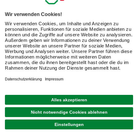
angeschärften, dann zum Entgraten mit der flachen
Seite.
Dies ist keine schwere Aufgabe, sondern kann auch
von Laien ausgeführt werden.
Nur wenig schwieriger ist das Schärfen von
Hohlbeiteln.
Dies geschieht in der Regel mit Polierpaste
unter Zuhilfenahme eines Holzblocks. In den Holzblock
spanen Sie eine Kehle mit genau dem Hohlbeitel, den Sie
schärfen wollen. Die Kehle wird mit Polierpaste
eingestrichen, der Beitel so lange schnell nach vorne und
zurück gezogen, bis die Fase glänzt.
Tipp:
Beitel sollten niemals an
Schleifmaschinen
nachgeschliffen werden. Durch die entstehende Hitze
verliert die Schneide ihre Festigkeit und stumpft umso
schneller ab.