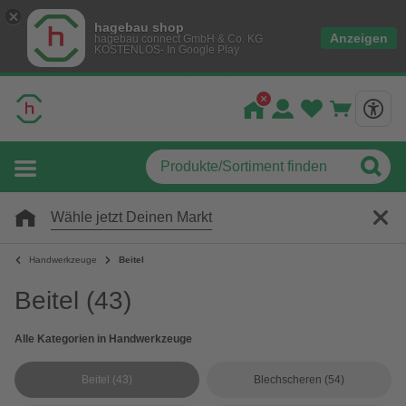
hagebau shop
Anzeigen
hagebau connect GmbH & Co. KG
KOSTENLOS- In Google Play
Wähle jetzt Deinen Markt
Handwerkzeuge
Beitel
Beitel
(43)
Alle Kategorien in Handwerkzeuge
Beitel
(43)
Blechscheren
(54)