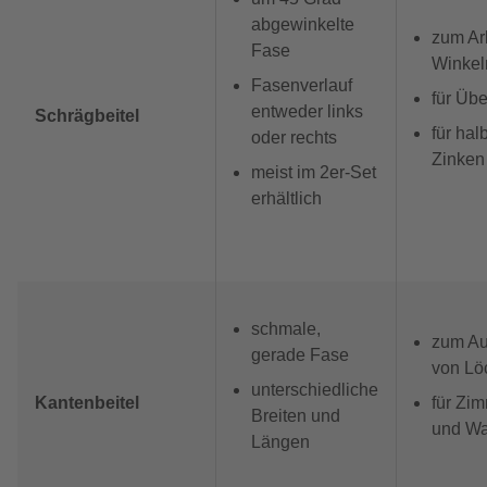
abgewinkelte
zum Ar
Fase
Winkel
Fasenverlauf
für Üb
entweder links
Schrägbeitel
für hal
oder rechts
Zinken
meist im 2er-Set
erhältlich
schmale,
zum Au
gerade Fase
von Lö
unterschiedliche
Kantenbeitel
für Zi
Breiten und
und W
Längen