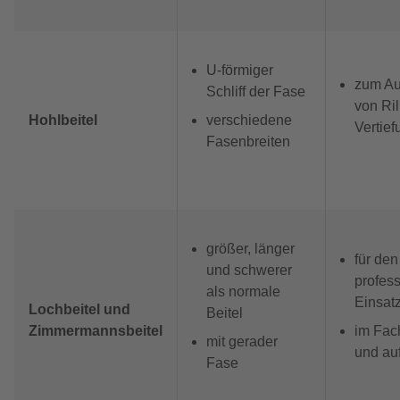
U-förmiger
zum A
Schliff der Fase
von Ri
Hohlbeitel
verschiedene
Vertie
Fasenbreiten
größer, länger
für den
und schwerer
profess
als normale
Einsat
Lochbeitel und
Beitel
Zimmermannsbeitel
im Fac
mit gerader
und au
Fase