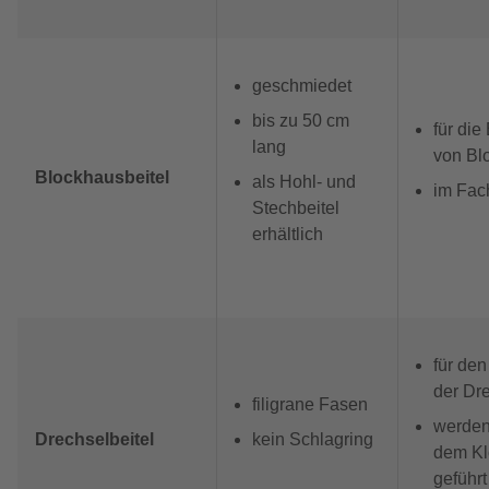
geschmiedet
bis zu 50 cm
für die
lang
von Bl
Blockhausbeitel
als Hohl- und
im Fac
Stechbeitel
erhältlich
für den
der Dr
filigrane Fasen
werden 
Drechselbeitel
kein Schlagring
dem K
geführt