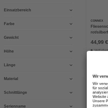
Einsatzbereich
CONNEX
Farbe
Fliesensc
rot/silbe
Gewicht
44,99 €
Verfügbark
Höhe
lieferbar
Zustellung
Länge
Material
Schnittlänge
Serienname