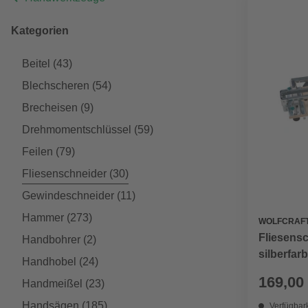
Kategorien
Beitel
(43)
Blechscheren
(54)
Brecheisen
(9)
Drehmomentschlüssel
(59)
Feilen
(79)
Fliesenschneider
(30)
Gewindeschneider
(11)
Hammer
(273)
WOLFCRAF
Fliesens
Handbohrer
(2)
silberfar
Handhobel
(24)
169,00
Handmeißel
(23)
Handsägen
(185)
Verfügbark