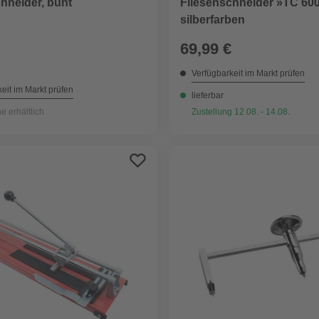
hneider, bunt
Fliesenschneider »TC 600
silberfarben
69,99 €
Verfügbarkeit im Markt prüfen
eit im Markt prüfen
lieferbar
ne erhältlich
Zustellung 12.08. - 14.08.