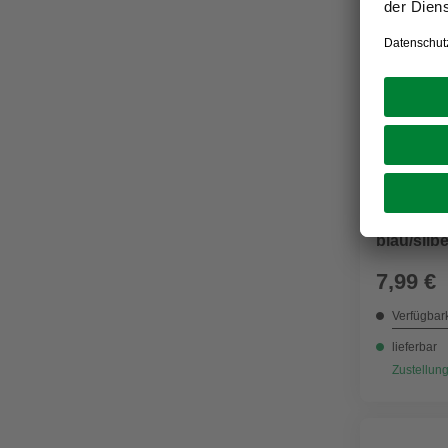
CONNEX
Fliesens
blau/silb
7,99 €
Verfügbark
lieferbar
Zustellung