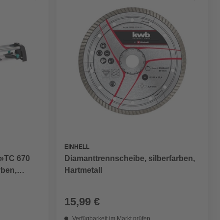
EINHELL
 »TC 670
Diamanttrennscheibe, silberfarben,
rben,
Hartmetall
15,99 €
Verfügbarkeit im Markt prüfen