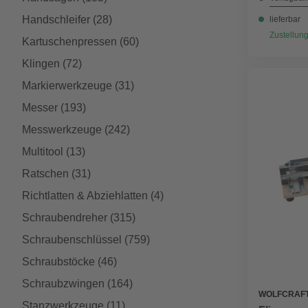
Handschleifer
(28)
lieferbar
Zustellung
Kartuschenpressen
(60)
Klingen
(72)
Markierwerkzeuge
(31)
Messer
(193)
Messwerkzeuge
(242)
Multitool
(13)
Ratschen
(31)
Richtlatten & Abziehlatten
(4)
Schraubendreher
(315)
Schraubenschlüssel
(759)
Schraubstöcke
(46)
Schraubzwingen
(164)
WOLFCRAF
Stanzwerkzeuge
(11)