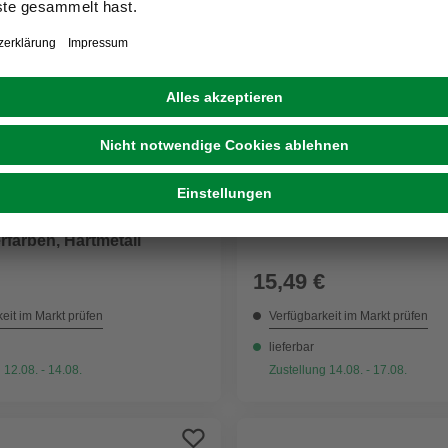
CONNEX
chneid- und Brechzange,
Fliesenkreisschneider, Ha
erfarben, Hartmetall
15,49 €
eit im Markt prüfen
Verfügbarkeit im Markt prüfen
lieferbar
 12.08. - 14.08.
Zustellung 14.08. - 17.08.