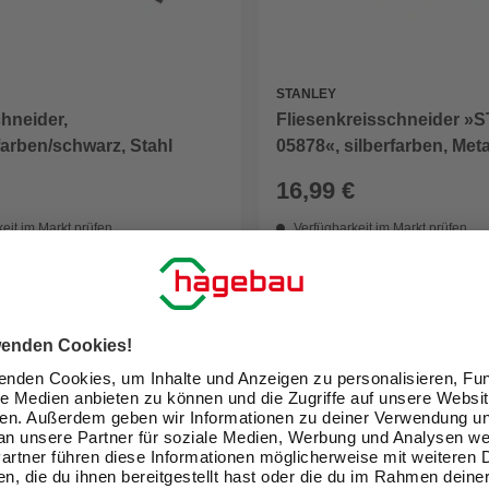
STANLEY
hneider,
Fliesenkreisschneider »
rfarben/schwarz, Stahl
05878«, silberfarben, Meta
16,99 €
eit im Markt prüfen
Verfügbarkeit im Markt prüfen
lieferbar
 14.08. - 17.08.
Zustellung 12.08. - 14.08.