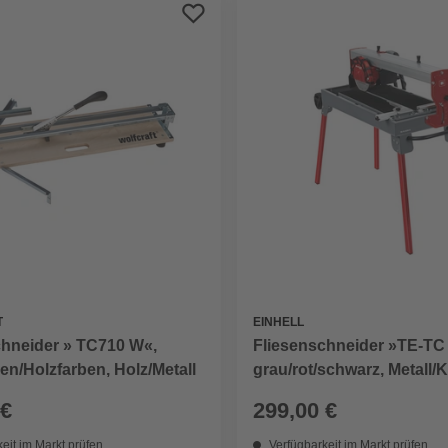
T
EINHELL
chneider » TC710 W«,
Fliesenschneider »TE-TC
ben/Holzfarben, Holz/Metall
grau/rot/schwarz, Metall/
 €
299,00 €
eit im Markt prüfen
Verfügbarkeit im Markt prüfen