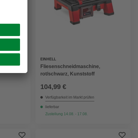
EINHELL
Fliesenschneidmaschine,
rtmetall
rot/schwarz, Kunststoff
104,99 €
Verfügbarkeit im Markt prüfen
lieferbar
Zustellung 14.08. - 17.08.