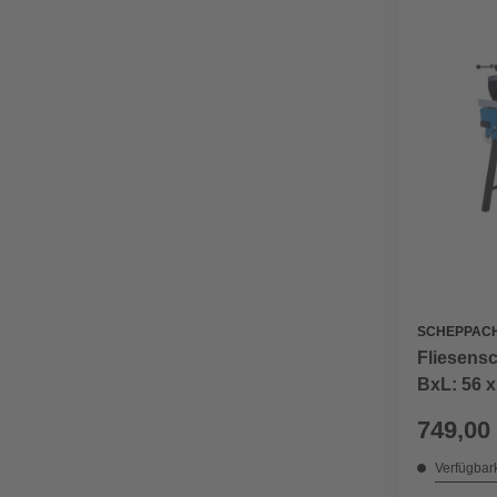
SCHEPPAC
Fliesens
BxL: 56 
749,00
Verfügbark