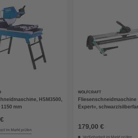
WOLFCRAFT
H
Fliesenschneidmaschine
chneidmaschine, HSM3500,
Expert«, schwarz/silberfa
x 1150 mm
gehärteter Stahl
 €
179,00 €
eit im Markt prüfen
Verfügbarkeit im Markt prüfen