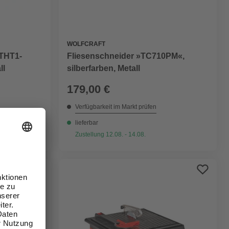
WOLFCRAFT
Fliesenschneider »TC710PM«,
STHT1-
silberfarben, Metall
ll
179,00 €
Verfügbarkeit im Markt prüfen
lieferbar
Zustellung 12.08. - 14.08.