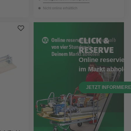
Nicht online erhältlich
CLICK &
RESERVE
Online reserviere
im Markt abholen
JETZT INFORMIER