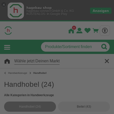
hagebau shop
Anzeigen
hagebau connect GmbH & Co. KG
KOSTENLOS- In Google Play
Wähle jetzt Deinen Markt
Handwerkzeuge
Handhobel
Handhobel
(24)
Alle Kategorien in Handwerkzeuge
Handhobel
(24)
Beitel
(43)