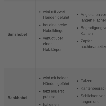
wird mit zwei
Angleichen vo
Händen geführt
langen Fläche
hat eine breite
Begradigung v
Hobelklinge
Kanten
Simshobel
verfügt über
Zapfen
einen
nachbearbeite
Holzkörper
wird mit beiden
Falzen
Händen geführt
Kantenbegrad
falzt äußerst
Schlichten von
präzise
Bankhobel
langen und
hat einen