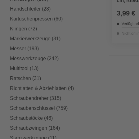
cm, rot/s
Handschleifer
(28)
3,99 €
Kartuschenpressen
(60)
Verfügbark
Klingen
(72)
Nicht onli
Markierwerkzeuge
(31)
Messer
(193)
Messwerkzeuge
(242)
Multitool
(13)
Ratschen
(31)
Richtlatten & Abziehlatten
(4)
Schraubendreher
(315)
Schraubenschlüssel
(759)
Schraubstöcke
(46)
Schraubzwingen
(164)
Stanzwerkzeuge
(11)