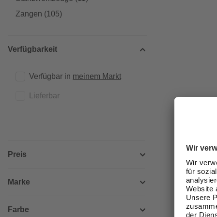
Zangen
(105)
Verfügbarkeit
Verfügbar in 
meinem Markt
Lieferbar
Preis
Marke
Farbe