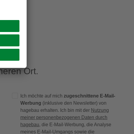
eren Ort.
Ich möchte auf mich
zugeschnittene E-Mail-
Werbung
(inklusive den Newsletter) von
hagebau erhalten. Ich bin mit der
Nutzung
meiner personenbezogenen Daten durch
hagebau
, die E-Mail-Werbung, die Analyse
meines E-Mail-Umgangs sowie die