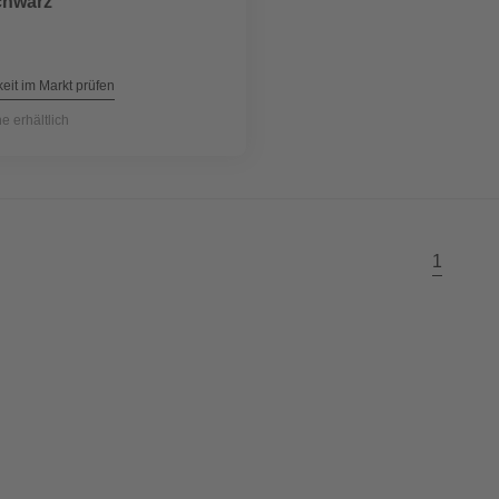
chwarz
eit im Markt prüfen
ne erhältlich
1