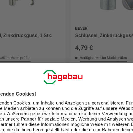
BEVER
, Zinkdruckguss, 1 Stk.
Schlüssel, Zinkdruckguss,
4,79 €
eit im Markt prüfen
Verfügbarkeit im Markt prüfen
ne erhältlich
Nicht online erhältlich