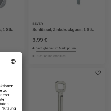
BEVER
 1 Stk.
Schlüssel, Zinkdruckguss, 1 Stk.
3,99 €
Verfügbarkeit im Markt prüfen
Nicht online erhältlich