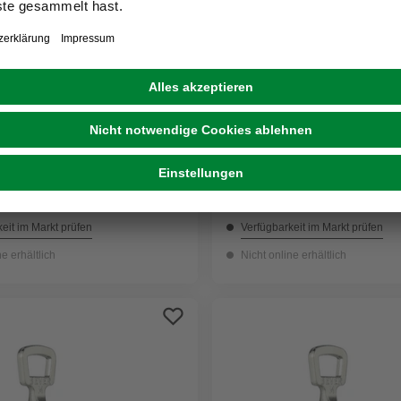
BEVER
, Zinkdruckguss, 1 Stk.
Schlüssel, Zinkdruckguss,
2,99 €
eit im Markt prüfen
Verfügbarkeit im Markt prüfen
ne erhältlich
Nicht online erhältlich