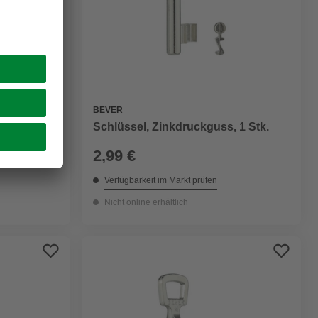
BEVER
 1 Stk.
Schlüssel, Zinkdruckguss, 1 Stk.
2,99 €
Verfügbarkeit im Markt prüfen
Nicht online erhältlich