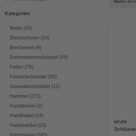
Marke:
Beve
Kategorien
Beitel
(43)
Blechscheren
(54)
Brecheisen
(9)
Drehmomentschlüssel
(59)
Feilen
(79)
Fliesenschneider
(30)
Gewindeschneider
(11)
Hammer
(273)
Handbohrer
(2)
Handhobel
(24)
BEVER
Handmeißel
(23)
Schlüssel
Handsägen
(185)