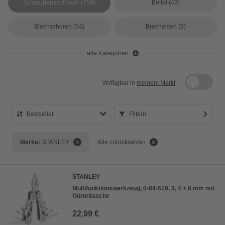
Schraubenschlüssel
(759)
Beitel
(43)
Blechscheren
(54)
Brecheisen
(9)
alle Kategorien
Verfügbar in
meinem Markt
Bestseller
Filtern
Bestseller
Marke:
STANLEY
Alle zurücksetzen
Preis aufsteigend
Preis absteigend
STANLEY
Bewertung
Multifunktionswerkzeug, 0-84-519, 3, 4 + 8 mm mit
Gürteltasche
22,99 €