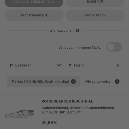
Schraubenschlüssel
(759)
Beitel
(43)
Blechscheren
(54)
Brecheisen
(9)
alle Kategorien
Verfügbar in
meinem Markt
Bestseller
Filtern
Bestseller
Marke:
ROTHENBERGER Industrial
Alle zurücksetzen
Preis aufsteigend
Preis absteigend
ROTHENBERGER INDUSTRIAL
Bewertung
Stufenschlüssel, Universal Stufenschlüssen
90mm, Gr. 3/8", 1/2", 3/4"
26,99 €