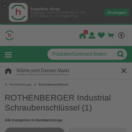
hagebau shop
Anzeigen
hagebau connect GmbH & Co. KG
KOSTENLOS- In Google Play
Wähle jetzt Deinen Markt
Handwerkzeuge
Schraubenschlüssel
ROTHENBERGER Industrial
Schraubenschlüssel
(1)
Alle Kategorien in Handwerkzeuge