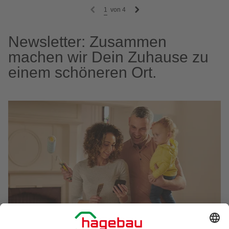
1
von
4
Newsletter: Zusammen
machen wir Dein Zuhause zu
einem schöneren Ort.