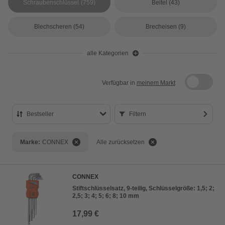
Schraubenschlüssel
(759)
Beitel
(43)
Blechscheren
(54)
Brecheisen
(9)
alle Kategorien
Verfügbar in
meinem Markt
Bestseller
Filtern
Bestseller
Marke:
CONNEX
Alle zurücksetzen
Preis aufsteigend
Preis absteigend
CONNEX
Bewertung
Stiftschlüsselsatz, 9-teilig, Schlüsselgröße: 1,5; 2;
2,5; 3; 4; 5; 6; 8; 10 mm
17,99 €